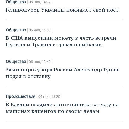
Общество
НЕФТЕХИМИЯ
06 ноя, 14:32
Генпрокурор Украины покидает свой пост
РОЗНИЧНАЯ ТОРГОВЛЯ
НОВОСТИ ТЕХНОЛОГИЙ
МЕРОПРИЯТИЯ
НЕФТЬ
ТРАНСПОРТ
IT
НОВОСТИ МЕРОПРИЯТИЙ
СПОРТ
ОПК
Общество
06 ноя, 14:07
УСЛУГИ
МЕДИА
ВЫЕЗДНАЯ РЕДАКЦИЯ
НОВОСТИ СПОРТА
ОБЩЕСТВО
В США выпустили монету в честь встречи
ЭНЕРГЕТИКА
Путина и Трампа с тремя ошибками
ТЕЛЕКОММУНИКАЦИИ
БИЗНЕС-БРАНЧИ
ФУТБОЛ
НОВОСТИ ОБЩЕСТВА
ФОТОГАЛЕРЕЯ
Общество
06 ноя, 13:49
ONLINE-КОНФЕРЕНЦИИ
ХОККЕЙ
ВЛАСТЬ
СЮЖЕТЫ
Замгенпрокурора России Александр Гуцан
подал в отставку
ОТКРЫТАЯ ЛЕКЦИЯ
БАСКЕТБОЛ
ИНФРАСТРУКТУРА
СПРАВОЧНИК
ВОЛЕЙБОЛ
ИСТОРИЯ
СПИСОК ПЕРСОН
ПОЛНАЯ ВЕРСИЯ
Происшествия
06 ноя, 13:20
КИБЕРСПОРТ
КУЛЬТУРА
СПИСОК КОМПАНИЙ
В Казани осудили автомойщика за езду на
машинах клиентов по своим делам
ФИГУРНОЕ КАТАНИЕ
МЕДИЦИНА