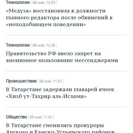
ВОДНЫЕ ВИДЫ СПОРТА
ОБРАЗОВАНИЕ
Технологии
06 ноя, 12:55
«Медуза» восстановила в должности
ХОККЕЙ С МЯЧОМ
ПРОИСШЕСТВИЯ
главного редактора после обвинений в
«неподобающем поведении»
Технологии
06 ноя, 12:26
Правительство РФ ввело запрет на
анонимное пользование мессенджерами
Происшествия
06 ноя, 11:57
В Татарстане задержали главарей ячеек
«Хизб ут-Тахрир аль-Ислами»
Общество
06 ноя, 11:47
В Татарстане сменились прокуроры
Арского и Камско-Устьинского районов