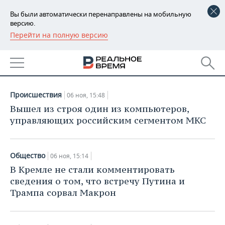
Вы были автоматически перенаправлены на мобильную
версию.
Перейти на полную версию
РЕГИОНЫ
НОВОСТИ
БАШКОРТОСТАН
НОВОСТИ
06.11.2018
ТАТАРСТАН
АНАЛИТИКА
Происшествия
06 ноя, 15:48
УДМУРТИЯ
НОВОСТИ АНАЛИТИКИ
ЭКОНОМИКА
Вышел из строя один из компьютеров,
управляющих российским сегментом МКС
ДЕКЛАРАЦИИ О ДОХОДАХ
НОВОСТИ ЭКОНОМИКИ
ПРОМЫШЛЕННОСТЬ
КОРОЛИ ГОСЗАКАЗА ПФО
ФИНАНСЫ
НОВОСТИ
НЕДВИЖИМОСТЬ
Общество
06 ноя, 15:14
ПРОМЫШЛЕННОСТИ
В Кремле не стали комментировать
ВУЗЫ ТАТАРСТАНА
БАНКИ
НОВОСТИ НЕДВИЖИМОСТИ
АВТО
сведения о том, что встречу Путина и
АГРОПРОМ
Трампа сорвал Макрон
КОМУ ПРИНАДЛЕЖАТ
БЮДЖЕТ
НОВОСТИ АВТО
БИЗНЕС
ТОРГОВЫЕ ЦЕНТРЫ
МАШИНОСТРОЕНИЕ
ТАТАРСТАНА
ИНВЕСТИЦИИ
НОВОСТИ БИЗНЕСА
ТЕХНОЛОГИИ