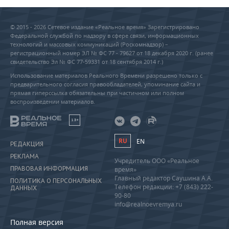
© 2015 - 2026 Сетевое издание «Реальное время» Зарегистрировано
Федеральной службой по надзору в сфере связи, информационных
технологий и массовых коммуникаций (Роскомнадзор) –
регистрационный номер ЭЛ № ФС 77 - 79627 от 18 декабря 2020 г. (ранее
свидетельство Эл № ФС 77-59331 от 18 сентября 2014 г.)
Использование материалов Реального Времени разрешено только с
предварительного согласия правообладателей, упоминание сайта и
прямая гиперссылка обязательны при частичном или полном
воспроизведении материалов.
18+
RU
EN
РЕДАКЦИЯ
РЕКЛАМА
Учредитель ООО «Реальное
ПРАВОВАЯ ИНФОРМАЦИЯ
время»
Главный редактор Саушина А.А.
ПОЛИТИКА О ПЕРСОНАЛЬНЫХ
Телефон редакции: +7 (843) 222-
ДАННЫХ
90-80
info@realnoevremya.ru
Полная версия