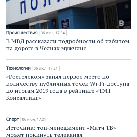
НЕФТЕХИМИЯ
РОЗНИЧНАЯ ТОРГОВЛЯ
НОВОСТИ ТЕХНОЛОГИЙ
МЕРОПРИЯТИЯ
НЕФТЬ
ТРАНСПОРТ
IT
НОВОСТИ МЕРОПРИЯТИЙ
СПОРТ
ОПК
Происшествия
06 июл, 17:34
УСЛУГИ
МЕДИА
ВЫЕЗДНАЯ РЕДАКЦИЯ
НОВОСТИ СПОРТА
ОБЩЕСТВО
В МВД рассказали подробности об избитом
ЭНЕРГЕТИКА
на дороге в Челнах мужчине
ТЕЛЕКОММУНИКАЦИИ
БИЗНЕС-БРАНЧИ
ФУТБОЛ
НОВОСТИ ОБЩЕСТВА
ФОТОГАЛЕРЕЯ
ONLINE-КОНФЕРЕНЦИИ
ХОККЕЙ
ВЛАСТЬ
СЮЖЕТЫ
Технологии
06 июл, 17:21
«Ростелеком» занял первое место по
ОТКРЫТАЯ ЛЕКЦИЯ
БАСКЕТБОЛ
ИНФРАСТРУКТУРА
СПРАВОЧНИК
количеству публичных точек Wi-Fi-доступа
по итогам 2019 года в рейтинге «ТМТ
ВОЛЕЙБОЛ
ИСТОРИЯ
СПИСОК ПЕРСОН
ПОЛНАЯ ВЕРСИЯ
Консалтинг»
КИБЕРСПОРТ
КУЛЬТУРА
СПИСОК КОМПАНИЙ
Спорт
06 июл, 17:21
ФИГУРНОЕ КАТАНИЕ
МЕДИЦИНА
Источник: топ-менеджмент «Матч ТВ»
может покинуть телеканал