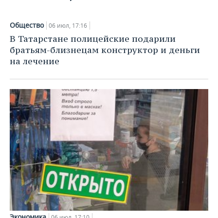
ВОДНЫЕ ВИДЫ СПОРТА
ОБРАЗОВАНИЕ
ХОККЕЙ С МЯЧОМ
ПРОИСШЕСТВИЯ
Общество
06 июл, 17:16
В Татарстане полицейские подарили
братьям-близнецам конструктор и деньги
на лечение
Экономика
06 июл, 17:10