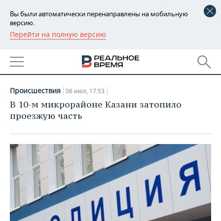
Вы были автоматически перенаправлены на мобильную
версию.
Перейти на полную версию
РЕГИОНЫ
НОВОСТИ
БАШКОРТОСТАН
НОВОСТИ
06.07.2020
ТАТАРСТАН
АНАЛИТИКА
Происшествия
06 июл, 17:53
УДМУРТИЯ
НОВОСТИ АНАЛИТИКИ
ЭКОНОМИКА
В 10-м микрорайоне Казани затопило
проезжую часть
ДЕКЛАРАЦИИ О ДОХОДАХ
НОВОСТИ ЭКОНОМИКИ
ПРОМЫШЛЕННОСТЬ
КОРОЛИ ГОСЗАКАЗА ПФО
ФИНАНСЫ
НОВОСТИ
НЕДВИЖИМОСТЬ
ПРОМЫШЛЕННОСТИ
ВУЗЫ ТАТАРСТАНА
БАНКИ
НОВОСТИ НЕДВИЖИМОСТИ
АВТО
АГРОПРОМ
КОМУ ПРИНАДЛЕЖАТ
БЮДЖЕТ
НОВОСТИ АВТО
БИЗНЕС
ТОРГОВЫЕ ЦЕНТРЫ
МАШИНОСТРОЕНИЕ
ТАТАРСТАНА
ИНВЕСТИЦИИ
НОВОСТИ БИЗНЕСА
ТЕХНОЛОГИИ