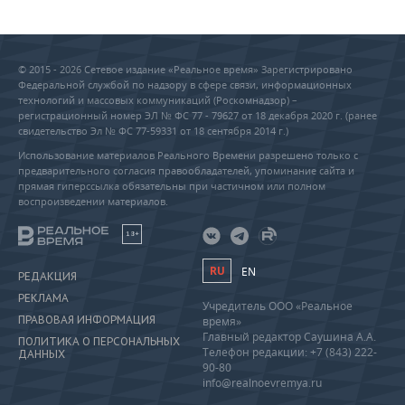
© 2015 - 2026 Сетевое издание «Реальное время» Зарегистрировано
Федеральной службой по надзору в сфере связи, информационных
технологий и массовых коммуникаций (Роскомнадзор) –
регистрационный номер ЭЛ № ФС 77 - 79627 от 18 декабря 2020 г. (ранее
свидетельство Эл № ФС 77-59331 от 18 сентября 2014 г.)
Использование материалов Реального Времени разрешено только с
предварительного согласия правообладателей, упоминание сайта и
прямая гиперссылка обязательны при частичном или полном
воспроизведении материалов.
18+
RU
EN
РЕДАКЦИЯ
РЕКЛАМА
Учредитель ООО «Реальное
ПРАВОВАЯ ИНФОРМАЦИЯ
время»
Главный редактор Саушина А.А.
ПОЛИТИКА О ПЕРСОНАЛЬНЫХ
Телефон редакции: +7 (843) 222-
ДАННЫХ
90-80
info@realnoevremya.ru