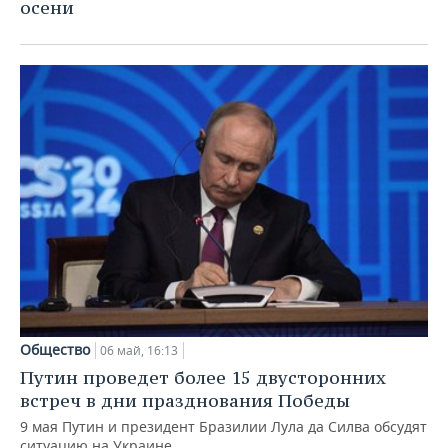
ВОДНЫЕ ВИДЫ СПОРТА
ОБРАЗОВАНИЕ
осени
ХОККЕЙ С МЯЧОМ
ПРОИСШЕСТВИЯ
Общество
06 май, 16:13
Путин проведет более 15 двусторонних
встреч в дни празднования Победы
9 мая Путин и президент Бразилии Лула да Силва обсудят
ситуацию на Украине