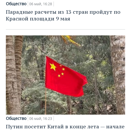
НЕФТЕХИМИЯ
Общество
06 май, 16:28
РОЗНИЧНАЯ ТОРГОВЛЯ
НОВОСТИ ТЕХНОЛОГИЙ
МЕРОПРИЯТИЯ
Парадные расчеты из 13 стран пройдут по
НЕФТЬ
Красной площади 9 мая
ТРАНСПОРТ
IT
НОВОСТИ МЕРОПРИЯТИЙ
СПОРТ
ОПК
УСЛУГИ
МЕДИА
ВЫЕЗДНАЯ РЕДАКЦИЯ
НОВОСТИ СПОРТА
ОБЩЕСТВО
ЭНЕРГЕТИКА
ТЕЛЕКОММУНИКАЦИИ
БИЗНЕС-БРАНЧИ
ФУТБОЛ
НОВОСТИ ОБЩЕСТВА
ФОТОГАЛЕРЕЯ
ONLINE-КОНФЕРЕНЦИИ
ХОККЕЙ
ВЛАСТЬ
СЮЖЕТЫ
ОТКРЫТАЯ ЛЕКЦИЯ
БАСКЕТБОЛ
ИНФРАСТРУКТУРА
СПРАВОЧНИК
ВОЛЕЙБОЛ
ИСТОРИЯ
СПИСОК ПЕРСОН
ПОЛНАЯ ВЕРСИЯ
КИБЕРСПОРТ
КУЛЬТУРА
СПИСОК КОМПАНИЙ
ФИГУРНОЕ КАТАНИЕ
МЕДИЦИНА
Общество
06 май, 16:23
Путин посетит Китай в конце лета — начале