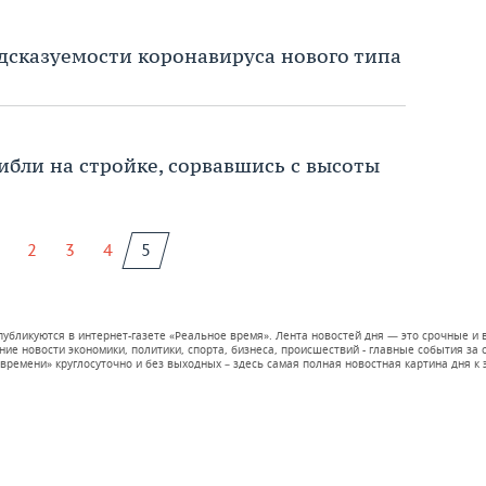
едсказуемости коронавируса нового типа
ибли на стройке, сорвавшись с высоты
2
3
4
5
 публикуются в интернет-газете «Реальное время». Лента новостей дня — это срочные
е новости экономики, политики, спорта, бизнеса, происшествий - главные события за се
времени» круглосуточно и без выходных – здесь самая полная новостная картина дня к э