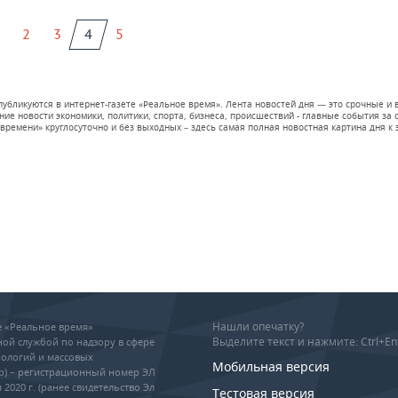
2
3
4
5
 публикуются в интернет-газете «Реальное время». Лента новостей дня — это срочные
е новости экономики, политики, спорта, бизнеса, происшествий - главные события за се
времени» круглосуточно и без выходных – здесь самая полная новостная картина дня к э
Нашли опечатку?
ие «Реальное время»
Выделите текст и нажмите: Ctrl+En
ой службой по надзору в сфере
ологий и массовых
Мобильная версия
р) – регистрационный номер ЭЛ
 2020 г. (ранее свидетельство Эл
Тестовая версия