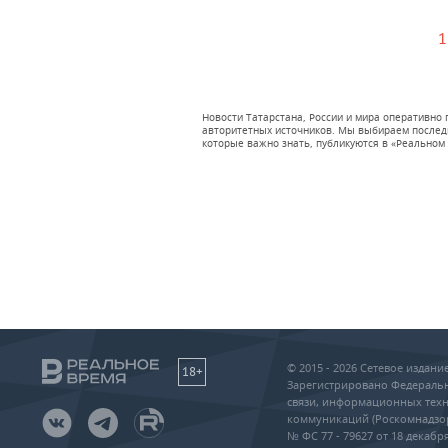
1
Новости Татарстана, России и мира оперативно
авторитетных источников. Мы выбираем последни
которые важно знать, публикуются в «Реальном 
© 2015 - 2026 Сетевое издан
18+
Зарегистрировано Федеральн
связи, информационных техн
коммуникаций (Роскомнадзо
№ ФС 77 - 79627 от 18 декабря