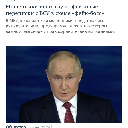
ВОДНЫЕ ВИДЫ СПОРТА
ОБРАЗОВАНИЕ
Мошенники используют фейковые
переписки с ВСУ в схеме «фейк-босс»
ХОККЕЙ С МЯЧОМ
ПРОИСШЕСТВИЯ
В МВД пояснили, что мошенники, представляясь
руководителями, предупреждают жертв о «скором
важном разговоре с правоохранительными органами»
Общество
05 сен, 21:24