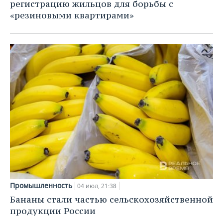
ВОДНЫЕ ВИДЫ СПОРТА
ОБРАЗОВАНИЕ
регистрацию жильцов для борьбы с
«резиновыми квартирами»
ХОККЕЙ С МЯЧОМ
ПРОИСШЕСТВИЯ
Промышленность
04 июл, 21:38
Бананы стали частью сельскохозяйственной
продукции России