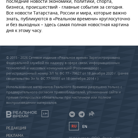
последние новости экономики, политики, спорта,
бизнеса, происшествий - главные события за сегодня.
Все новости Татарстана, России и мира, которые важно
знать, публикуются в «Реальном времени» круглосуточно
и без выходных – здесь самая полная новостная картина
дня к этому часу.
© 2015 - 2026 Сетевое издание «Реальное время» Зарегистрировано
Федеральной службой по надзору в сфере связи, информационных
технологий и массовых коммуникаций (Роскомнадзор) –
регистрационный номер ЭЛ № ФС 77 - 79627 от 18 декабря 2020 г. (ранее
свидетельство Эл № ФС 77-59331 от 18 сентября 2014 г.)
Использование материалов Реального Времени разрешено только с
предварительного согласия правообладателей, упоминание сайта и
прямая гиперссылка обязательны при частичном или полном
воспроизведении материалов.
18+
RU
EN
РЕДАКЦИЯ
РЕКЛАМА