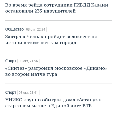
НЕФТЕХИМИЯ
Во время рейда сотрудники ГИБДД Казани
РОЗНИЧНАЯ ТОРГОВЛЯ
НОВОСТИ ТЕХНОЛОГИЙ
МЕРОПРИЯТИЯ
остановили 235 нарушителей
НЕФТЬ
ТРАНСПОРТ
IT
НОВОСТИ МЕРОПРИЯТИЙ
СПОРТ
ОПК
Общество
03 окт, 22:34
УСЛУГИ
МЕДИА
ВЫЕЗДНАЯ РЕДАКЦИЯ
НОВОСТИ СПОРТА
ОБЩЕСТВО
Завтра в Челнах пройдет велоквест по
ЭНЕРГЕТИКА
историческим местам города
ТЕЛЕКОММУНИКАЦИИ
БИЗНЕС-БРАНЧИ
ФУТБОЛ
НОВОСТИ ОБЩЕСТВА
ФОТОГАЛЕРЕЯ
ONLINE-КОНФЕРЕНЦИИ
ХОККЕЙ
ВЛАСТЬ
СЮЖЕТЫ
Спорт
03 окт, 21:56
«Синтез» разгромил московское «Динамо»
ОТКРЫТАЯ ЛЕКЦИЯ
БАСКЕТБОЛ
ИНФРАСТРУКТУРА
СПРАВОЧНИК
во втором матче тура
ВОЛЕЙБОЛ
ИСТОРИЯ
СПИСОК ПЕРСОН
ПОЛНАЯ ВЕРСИЯ
Спорт
03 окт, 21:41
КИБЕРСПОРТ
КУЛЬТУРА
СПИСОК КОМПАНИЙ
УНИКС крупно обыграл дома «Астану» в
стартовом матче в Единой лиге ВТБ
ФИГУРНОЕ КАТАНИЕ
МЕДИЦИНА