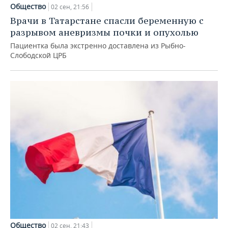
НЕФТЕХИМИЯ
Общество
02 сен, 21:56
РОЗНИЧНАЯ ТОРГОВЛЯ
НОВОСТИ ТЕХНОЛОГИЙ
МЕРОПРИЯТИЯ
Врачи в Татарстане спасли беременную с
НЕФТЬ
разрывом аневризмы почки и опухолью
ТРАНСПОРТ
IT
НОВОСТИ МЕРОПРИЯТИЙ
СПОРТ
Пациентка была экстренно доставлена из Рыбно-
ОПК
Слободской ЦРБ
УСЛУГИ
МЕДИА
ВЫЕЗДНАЯ РЕДАКЦИЯ
НОВОСТИ СПОРТА
ОБЩЕСТВО
ЭНЕРГЕТИКА
ТЕЛЕКОММУНИКАЦИИ
БИЗНЕС-БРАНЧИ
ФУТБОЛ
НОВОСТИ ОБЩЕСТВА
ФОТОГАЛЕРЕЯ
ONLINE-КОНФЕРЕНЦИИ
ХОККЕЙ
ВЛАСТЬ
СЮЖЕТЫ
ОТКРЫТАЯ ЛЕКЦИЯ
БАСКЕТБОЛ
ИНФРАСТРУКТУРА
СПРАВОЧНИК
ВОЛЕЙБОЛ
ИСТОРИЯ
СПИСОК ПЕРСОН
ПОЛНАЯ ВЕРСИЯ
КИБЕРСПОРТ
КУЛЬТУРА
СПИСОК КОМПАНИЙ
ФИГУРНОЕ КАТАНИЕ
МЕДИЦИНА
Общество
02 сен, 21:43