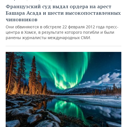
ВОДНЫЕ ВИДЫ СПОРТА
ОБРАЗОВАНИЕ
Французский суд выдал ордера на арест
Башара Асада и шести высокопоставленных
ХОККЕЙ С МЯЧОМ
ПРОИСШЕСТВИЯ
чиновников
Они обвиняются в обстреле 22 февраля 2012 года пресс-
центра в Хомсе, в результате которого погибли и были
ранены журналисты международных СМИ.