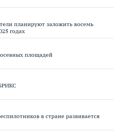
ители планируют заложить восемь
025 годах
посевных площадей
 БРИКС
беспилотников в стране развивается