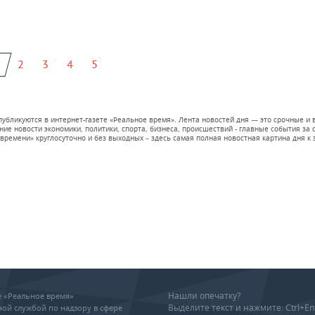
2
3
4
5
 публикуются в интернет-газете «Реальное время». Лента новостей дня — это срочные
е новости экономики, политики, спорта, бизнеса, происшествий - главные события за се
времени» круглосуточно и без выходных – здесь самая полная новостная картина дня к э
Нашли опечатку?
ие «Реальное время»
Выделите текст и нажмите: Ctrl+En
ой службой по надзору в сфере