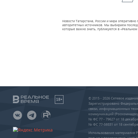
Новости Татарстана, России и мира оперативно
авторитетных источников. Мы выбираем последни
которые важно знать, публикуются в «Реальном 
© 2015 - 2026 Сетевое издан
18+
Зарегистрировано Федеральн
связи, информационных техн
коммуникаций (Роскомнадзо
№ ФС 77 - 79627 от 18 декабря
№ ФС 77-59331 от 18 сентября 
Использование материалов 
только с предварительного с