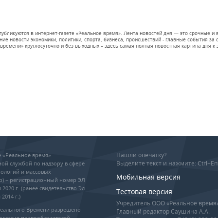
 публикуются в интернет-газете «Реальное время». Лента новостей дня — это срочные
е новости экономики, политики, спорта, бизнеса, происшествий - главные события за се
времени» круглосуточно и без выходных – здесь самая полная новостная картина дня к э
Нашли опечатку?
ие «Реальное время»
Выделите текст и нажмите: Ctrl+En
ой службой по надзору в сфере
ологий и массовых
Мобильная версия
р) – регистрационный номер ЭЛ
 2020 г. (ранее свидетельство Эл
Тестовая версия
2014 г.)
Учредитель ООО «Реальное время
Реального Времени разрешено
Главный редактор Саушина А.А.
огласия правообладателей,