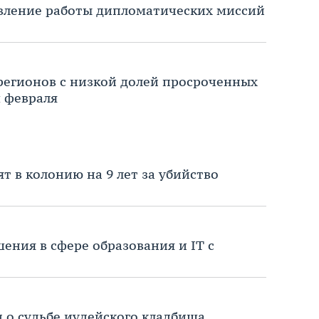
вление работы дипломатических миссий
 регионов с низкой долей просроченных
 февраля
т в колонию на 9 лет за убийство
ения в сфере образования и IT с
и о судьбе иудейского кладбища