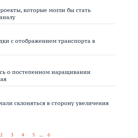
проекты, которые могли бы стать
аналу
дки с отображением транспорта в
ись о постепенном наращивании
мая
али склоняться в сторону увеличения
...
2
3
4
5
6