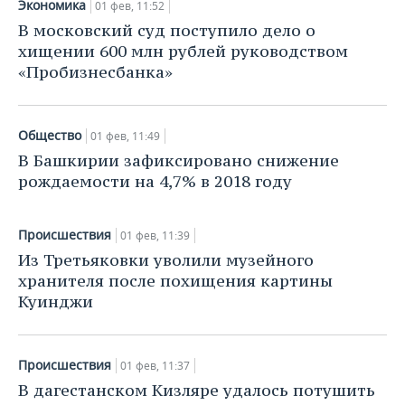
Экономика
НЕФТЕХИМИЯ
01 фев, 11:52
В московский суд поступило дело о
РОЗНИЧНАЯ ТОРГОВЛЯ
НОВОСТИ ТЕХНОЛОГИЙ
МЕРОПРИЯТИЯ
НЕФТЬ
хищении 600 млн рублей руководством
«Пробизнесбанка»
ТРАНСПОРТ
IT
НОВОСТИ МЕРОПРИЯТИЙ
СПОРТ
ОПК
УСЛУГИ
МЕДИА
ВЫЕЗДНАЯ РЕДАКЦИЯ
НОВОСТИ СПОРТА
ОБЩЕСТВО
ЭНЕРГЕТИКА
Общество
01 фев, 11:49
ТЕЛЕКОММУНИКАЦИИ
БИЗНЕС-БРАНЧИ
ФУТБОЛ
НОВОСТИ ОБЩЕСТВА
ФОТОГАЛЕРЕЯ
В Башкирии зафиксировано снижение
рождаемости на 4,7% в 2018 году
ONLINE-КОНФЕРЕНЦИИ
ХОККЕЙ
ВЛАСТЬ
СЮЖЕТЫ
Происшествия
01 фев, 11:39
ОТКРЫТАЯ ЛЕКЦИЯ
БАСКЕТБОЛ
ИНФРАСТРУКТУРА
СПРАВОЧНИК
Из Третьяковки уволили музейного
хранителя после похищения картины
ВОЛЕЙБОЛ
ИСТОРИЯ
СПИСОК ПЕРСОН
ПОЛНАЯ ВЕРСИЯ
Куинджи
КИБЕРСПОРТ
КУЛЬТУРА
СПИСОК КОМПАНИЙ
Происшествия
ФИГУРНОЕ КАТАНИЕ
МЕДИЦИНА
01 фев, 11:37
В дагестанском Кизляре удалось потушить