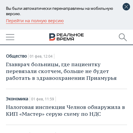
Вы были автоматически перенаправлены на мобильную
версию.
Перейти на полную версию
РЕГИОНЫ
НОВОСТИ
БАШКОРТОСТАН
НОВОСТИ
01.02.2019
ТАТАРСТАН
АНАЛИТИКА
Общество
01 фев, 12:04
УДМУРТИЯ
НОВОСТИ АНАЛИТИКИ
ЭКОНОМИКА
Главврач больницы, где пациентку
перевязали скотчем, больше не будет
ДЕКЛАРАЦИИ О ДОХОДАХ
НОВОСТИ ЭКОНОМИКИ
ПРОМЫШЛЕННОСТЬ
работать в здравоохранении Приамурья
КОРОЛИ ГОСЗАКАЗА ПФО
ФИНАНСЫ
НОВОСТИ
НЕДВИЖИМОСТЬ
ПРОМЫШЛЕННОСТИ
Экономика
01 фев, 11:59
ВУЗЫ ТАТАРСТАНА
БАНКИ
НОВОСТИ НЕДВИЖИМОСТИ
АВТО
Налоговая инспекция Челнов обнаружила в
АГРОПРОМ
КИП «Мастер» серую схему по НДС
КОМУ ПРИНАДЛЕЖАТ
БЮДЖЕТ
НОВОСТИ АВТО
БИЗНЕС
ТОРГОВЫЕ ЦЕНТРЫ
МАШИНОСТРОЕНИЕ
ТАТАРСТАНА
ИНВЕСТИЦИИ
НОВОСТИ БИЗНЕСА
ТЕХНОЛОГИИ