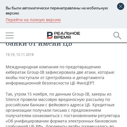
Вы были автоматически перенаправлены на мобильную
версию.
Перейти на полную версию
РЕГИОНЫ
ЭКОНОМИКА
Хакеры атаковали российские
БАШКОРТОСТАН
НОВОСТИ
банки от имени ЦБ
ТАТАРСТАН
АНАЛИТИКА
19:19, 15.11.2018
УДМУРТИЯ
НОВОСТИ АНАЛИТИКИ
ЭКОНОМИКА
Международная компания по предотвращению
кибератак Group-IB зафиксировала две атаки, которые
ДЕКЛАРАЦИИ О ДОХОДАХ
НОВОСТИ ЭКОНОМИКИ
ПРОМЫШЛЕННОСТЬ
якобы поступали от Центробанка и департамента
информационной безопасности ЦБ ФинЦЕРТ.
КОРОЛИ ГОСЗАКАЗА ПФО
ФИНАНСЫ
НОВОСТИ
НЕДВИЖИМОСТЬ
ПРОМЫШЛЕННОСТИ
Так, утром 15 ноября, по данным Group-IB, хакеры из
ВУЗЫ ТАТАРСТАНА
БАНКИ
НОВОСТИ НЕДВИЖИМОСТИ
АВТО
Silence провели массовую вредоносную рассылку по
АГРОПРОМ
российским банкам с фейкового адреса ЦБ. Кредитные
организации получали письма с предложением
КОМУ ПРИНАДЛЕЖАТ
БЮДЖЕТ
НОВОСТИ АВТО
БИЗНЕС
получателям ознакомиться с постановлением регулятора
ТОРГОВЫЕ ЦЕНТРЫ
МАШИНОСТРОЕНИЕ
ТАТАРСТАНА
«Об унифицировании формата электронных банковских
ИНВЕСТИЦИИ
НОВОСТИ БИЗНЕСА
ТЕХНОЛОГИИ
сообщений ЦБ РФ». Документы якобы размещались во