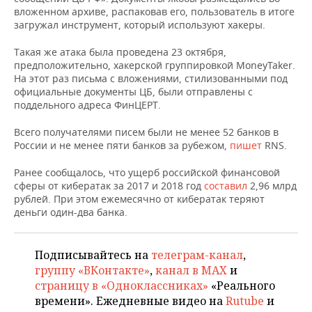
НЕФТЕХИМИЯ
вложенном архиве, распаковав его, пользователь в итоге
загружал инструмент, который используют хакеры.
РОЗНИЧНАЯ ТОРГОВЛЯ
НОВОСТИ ТЕХНОЛОГИЙ
МЕРОПРИЯТИЯ
НЕФТЬ
Такая же атака была проведена 23 октября,
ТРАНСПОРТ
IT
НОВОСТИ МЕРОПРИЯТИЙ
СПОРТ
предположительно, хакерской группировкой MoneyTaker.
ОПК
На этот раз письма с вложениями, стилизованными под
УСЛУГИ
МЕДИА
ВЫЕЗДНАЯ РЕДАКЦИЯ
НОВОСТИ СПОРТА
ОБЩЕСТВО
официальные документы ЦБ, были отправлены с
ЭНЕРГЕТИКА
поддельного адреса ФинЦЕРТ.
ТЕЛЕКОММУНИКАЦИИ
БИЗНЕС-БРАНЧИ
ФУТБОЛ
НОВОСТИ ОБЩЕСТВА
ФОТОГАЛЕРЕЯ
Всего получателями писем были не менее 52 банков в
России и не менее пяти банков за рубежом,
пишет
RNS.
ONLINE-КОНФЕРЕНЦИИ
ХОККЕЙ
ВЛАСТЬ
СЮЖЕТЫ
Ранее сообщалось, что ущерб российской финансовой
сферы от кибератак за 2017 и 2018 год
ОТКРЫТАЯ ЛЕКЦИЯ
БАСКЕТБОЛ
ИНФРАСТРУКТУРА
составил
2,96 млрд
СПРАВОЧНИК
рублей. При этом ежемесячно от кибератак теряют
деньги один-два банка.
ВОЛЕЙБОЛ
ИСТОРИЯ
СПИСОК ПЕРСОН
ПОЛНАЯ ВЕРСИЯ
КИБЕРСПОРТ
КУЛЬТУРА
СПИСОК КОМПАНИЙ
Подписывайтесь на
телеграм-канал
,
группу «ВКонтакте»
,
канал в MAX
и
ФИГУРНОЕ КАТАНИЕ
МЕДИЦИНА
страницу в «Одноклассниках»
«Реального
времени». Ежедневные видео на
Rutube
и