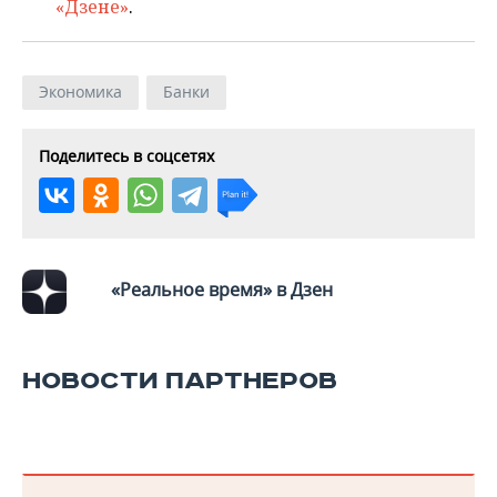
ВОДНЫЕ ВИДЫ СПОРТА
ОБРАЗОВАНИЕ
«Дзене»
.
ХОККЕЙ С МЯЧОМ
ПРОИСШЕСТВИЯ
Экономика
Банки
Поделитесь в соцсетях
«Реальное время» в Дзен
НОВОСТИ ПАРТНЕРОВ