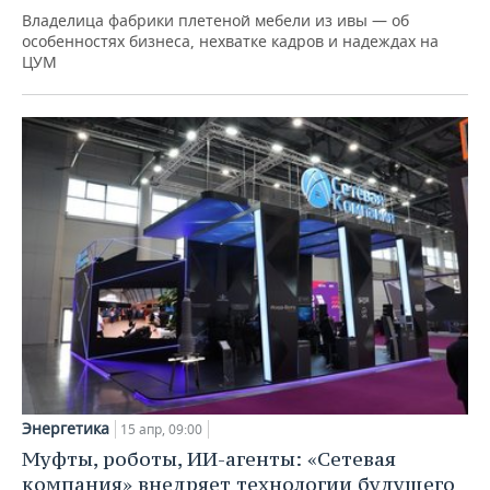
Владелица фабрики плетеной мебели из ивы — об
особенностях бизнеса, нехватке кадров и надеждах на
ЦУМ
Энергетика
15 апр, 09:00
Муфты, роботы, ИИ-агенты: «Сетевая
компания» внедряет технологии будущего