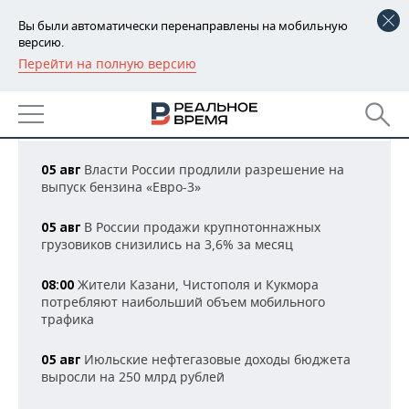
Вы были автоматически перенаправлены на мобильную
версию.
Перейти на полную версию
РЕГИОНЫ
НОВОСТИ ПРОМЫШЛЕННОСТИ
БАШКОРТОСТАН
НОВОСТИ
Все новости
14:32 МСК
ТАТАРСТАН
АНАЛИТИКА
Власти России продлили разрешение на
05 авг
выпуск бензина «Евро-3»
УДМУРТИЯ
НОВОСТИ АНАЛИТИКИ
ЭКОНОМИКА
В России продажи крупнотоннажных
05 авг
ДЕКЛАРАЦИИ О ДОХОДАХ
НОВОСТИ ЭКОНОМИКИ
ПРОМЫШЛЕННОСТЬ
грузовиков снизились на 3,6% за месяц
КОРОЛИ ГОСЗАКАЗА ПФО
ФИНАНСЫ
НОВОСТИ
НЕДВИЖИМОСТЬ
Жители Казани, Чистополя и Кукмора
08:00
ПРОМЫШЛЕННОСТИ
потребляют наибольший объем мобильного
ВУЗЫ ТАТАРСТАНА
БАНКИ
НОВОСТИ НЕДВИЖИМОСТИ
АВТО
трафика
АГРОПРОМ
КОМУ ПРИНАДЛЕЖАТ
БЮДЖЕТ
НОВОСТИ АВТО
БИЗНЕС
Июльские нефтегазовые доходы бюджета
05 авг
ТОРГОВЫЕ ЦЕНТРЫ
МАШИНОСТРОЕНИЕ
выросли на 250 млрд рублей
ТАТАРСТАНА
ИНВЕСТИЦИИ
НОВОСТИ БИЗНЕСА
ТЕХНОЛОГИИ