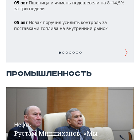
НЕФТЕХИМИЯ
Пшеница и ячмень подешевели на 8–14,5%
05 авг
за три недели
РОЗНИЧНАЯ ТОРГОВЛЯ
НОВОСТИ ТЕХНОЛОГИЙ
МЕРОПРИЯТИЯ
НЕФТЬ
Новак поручил усилить контроль за
05 авг
ТРАНСПОРТ
IT
НОВОСТИ МЕРОПРИЯТИЙ
СПОРТ
поставками топлива на внутренний рынок
ОПК
УСЛУГИ
МЕДИА
ВЫЕЗДНАЯ РЕДАКЦИЯ
НОВОСТИ СПОРТА
ОБЩЕСТВО
ЭНЕРГЕТИКА
ТЕЛЕКОММУНИКАЦИИ
БИЗНЕС-БРАНЧИ
ФУТБОЛ
НОВОСТИ ОБЩЕСТВА
ФОТОГАЛЕРЕЯ
ONLINE-КОНФЕРЕНЦИИ
ХОККЕЙ
ВЛАСТЬ
СЮЖЕТЫ
ПРОМЫШЛЕННОСТЬ
ОТКРЫТАЯ ЛЕКЦИЯ
БАСКЕТБОЛ
ИНФРАСТРУКТУРА
СПРАВОЧНИК
ВОЛЕЙБОЛ
ИСТОРИЯ
СПИСОК ПЕРСОН
ПОЛНАЯ ВЕРСИЯ
КИБЕРСПОРТ
КУЛЬТУРА
СПИСОК КОМПАНИЙ
Нефть
ФИГУРНОЕ КАТАНИЕ
МЕДИЦИНА
Рустам Минниханов: «Мы