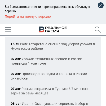
Вы были автоматически перенаправлены на мобильную
версию.
Перейти на полную версию
РЕГИОНЫ
НОВОСТИ ПРОМЫШЛЕННОСТИ
БАШКОРТОСТАН
НОВОСТИ
Все новости
19:07 МСК
ТАТАРСТАН
АНАЛИТИКА
Раис Татарстана оценил ход уборки урожая в
16:41
Нурлатском районе
УДМУРТИЯ
НОВОСТИ АНАЛИТИКИ
ЭКОНОМИКА
Урожай тепличных овощей в России
07 авг
ДЕКЛАРАЦИИ О ДОХОДАХ
НОВОСТИ ЭКОНОМИКИ
ПРОМЫШЛЕННОСТЬ
превысил 1 млн тонн
КОРОЛИ ГОСЗАКАЗА ПФО
ФИНАНСЫ
НОВОСТИ
НЕДВИЖИМОСТЬ
Производство водки и коньяка в России
07 авг
ПРОМЫШЛЕННОСТИ
снизилось
ВУЗЫ ТАТАРСТАНА
БАНКИ
НОВОСТИ НЕДВИЖИМОСТИ
АВТО
АГРОПРОМ
Россия отправила в Турцию 6,7 млн тонн
07 авг
КОМУ ПРИНАДЛЕЖАТ
БЮДЖЕТ
НОВОСТИ АВТО
БИЗНЕС
зерна за семь месяцев
ТОРГОВЫЕ ЦЕНТРЫ
МАШИНОСТРОЕНИЕ
ТАТАРСТАНА
Иран и Оман увязали сервисный сбор в
ИНВЕСТИЦИИ
НОВОСТИ БИЗНЕСА
06 авг
ТЕХНОЛОГИИ