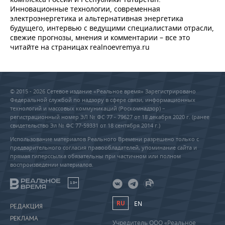
Инновационные технологии, современная
электроэнергетика и альтернативная энергетика
будущего, интервью с ведущими специалистами отрасли,
свежие прогнозы, мнения и комментарии – все это
читайте на страницах realnoevremya.ru
© 2015 - 2026 Сетевое издание «Реальное время» Зарегистрировано
Федеральной службой по надзору в сфере связи, информационных
технологий и массовых коммуникаций (Роскомнадзор) –
регистрационный номер ЭЛ № ФС 77 - 79627 от 18 декабря 2020 г. (ранее
свидетельство Эл № ФС 77-59331 от 18 сентября 2014 г.)
Использование материалов Реального Времени разрешено только с
предварительного согласия правообладателей, упоминание сайта и
прямая гиперссылка обязательны при частичном или полном
воспроизведении материалов.
18+
RU
EN
РЕДАКЦИЯ
РЕКЛАМА
Учредитель ООО «Реальное