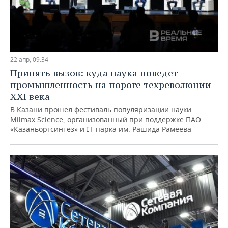
ВОДНЫЕ ВИДЫ СПОРТА
ОБРАЗОВАНИЕ
ХОККЕЙ С МЯЧОМ
ПРОИСШЕСТВИЯ
22 апр, 09:34
Принять вызов: куда наука поведет
промышленность на пороге техреволюции
XXI века
В Казани прошел фестиваль популяризации науки
Milmax Science, организованный при поддержке ПАО
«Казаньоргсинтез» и IT-парка им. Рашида Рамеева