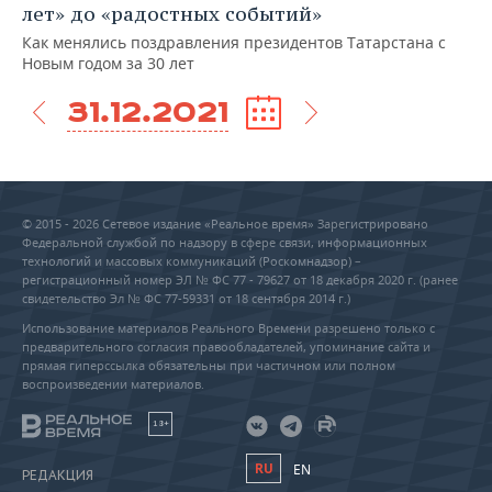
лет» до «радостных событий»
Как менялись поздравления президентов Татарстана с
Новым годом за 30 лет
31.12.2021
© 2015 - 2026 Сетевое издание «Реальное время» Зарегистрировано
Федеральной службой по надзору в сфере связи, информационных
технологий и массовых коммуникаций (Роскомнадзор) –
регистрационный номер ЭЛ № ФС 77 - 79627 от 18 декабря 2020 г. (ранее
свидетельство Эл № ФС 77-59331 от 18 сентября 2014 г.)
Использование материалов Реального Времени разрешено только с
предварительного согласия правообладателей, упоминание сайта и
прямая гиперссылка обязательны при частичном или полном
воспроизведении материалов.
18+
RU
EN
РЕДАКЦИЯ