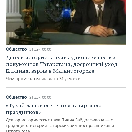
ВОДНЫЕ ВИДЫ СПОРТА
ОБРАЗОВАНИЕ
ХОККЕЙ С МЯЧОМ
ПРОИСШЕСТВИЯ
Общество
31 дек, 00:00
День в истории: архив аудиовизуальных
документов Татарстана, досрочный уход
Ельцина, взрыв в Магнитогорске
Чем примечательна дата 31 декабря
Общество
31 дек, 00:00
«Тукай жаловался, что у татар мало
праздников»
Доктор исторических наук Лилия Габдрафикова — о
традициях, истории татарских зимних праздников и
Нового года