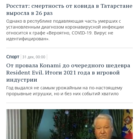
НЕФТЕХИМИЯ
Росстат: смертность от ковида в Татарстане
РОЗНИЧНАЯ ТОРГОВЛЯ
НОВОСТИ ТЕХНОЛОГИЙ
МЕРОПРИЯТИЯ
выросла в 26 раз
НЕФТЬ
Однако в республике подавляющая часть умерших с
ТРАНСПОРТ
IT
НОВОСТИ МЕРОПРИЯТИЙ
СПОРТ
установленным диагнозом коронавирусной инфекции
ОПК
относится к графе «Вероятно, COVID-19. Вирус не
идентифицирован».
УСЛУГИ
МЕДИА
ВЫЕЗДНАЯ РЕДАКЦИЯ
НОВОСТИ СПОРТА
ОБЩЕСТВО
ЭНЕРГЕТИКА
ТЕЛЕКОММУНИКАЦИИ
БИЗНЕС-БРАНЧИ
ФУТБОЛ
НОВОСТИ ОБЩЕСТВА
ФОТОГАЛЕРЕЯ
Спорт
31 дек, 00:00
От провала Konami до очередного шедевра
ONLINE-КОНФЕРЕНЦИИ
ХОККЕЙ
ВЛАСТЬ
СЮЖЕТЫ
Resident Evil. Итоги 2021 года в игровой
индустрии
ОТКРЫТАЯ ЛЕКЦИЯ
БАСКЕТБОЛ
ИНФРАСТРУКТУРА
СПРАВОЧНИК
Год выдался не самым урожайным на по-настоящему
прорывные игрушки, но и без них событий хватило
ВОЛЕЙБОЛ
ИСТОРИЯ
СПИСОК ПЕРСОН
ПОЛНАЯ ВЕРСИЯ
КИБЕРСПОРТ
КУЛЬТУРА
СПИСОК КОМПАНИЙ
ФИГУРНОЕ КАТАНИЕ
МЕДИЦИНА