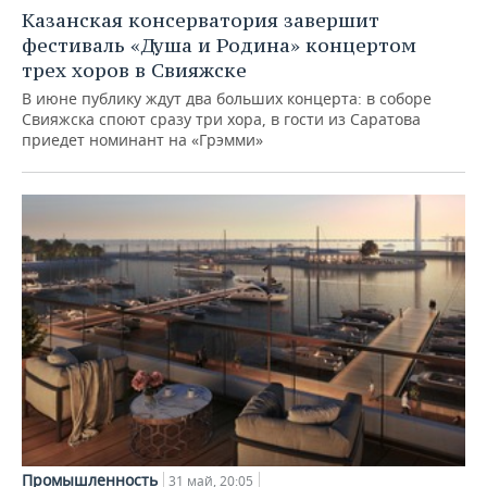
НЕФТЕХИМИЯ
Казанская консерватория завершит
РОЗНИЧНАЯ ТОРГОВЛЯ
НОВОСТИ ТЕХНОЛОГИЙ
МЕРОПРИЯТИЯ
фестиваль «Душа и Родина» концертом
НЕФТЬ
трех хоров в Свияжске
ТРАНСПОРТ
IT
НОВОСТИ МЕРОПРИЯТИЙ
СПОРТ
В июне публику ждут два больших концерта: в соборе
ОПК
Свияжска споют сразу три хора, в гости из Саратова
УСЛУГИ
МЕДИА
ВЫЕЗДНАЯ РЕДАКЦИЯ
НОВОСТИ СПОРТА
приедет номинант на «Грэмми»
ОБЩЕСТВО
ЭНЕРГЕТИКА
ТЕЛЕКОММУНИКАЦИИ
БИЗНЕС-БРАНЧИ
ФУТБОЛ
НОВОСТИ ОБЩЕСТВА
ФОТОГАЛЕРЕЯ
ONLINE-КОНФЕРЕНЦИИ
ХОККЕЙ
ВЛАСТЬ
СЮЖЕТЫ
ОТКРЫТАЯ ЛЕКЦИЯ
БАСКЕТБОЛ
ИНФРАСТРУКТУРА
СПРАВОЧНИК
ВОЛЕЙБОЛ
ИСТОРИЯ
СПИСОК ПЕРСОН
ПОЛНАЯ ВЕРСИЯ
КИБЕРСПОРТ
КУЛЬТУРА
СПИСОК КОМПАНИЙ
ФИГУРНОЕ КАТАНИЕ
МЕДИЦИНА
Промышленность
31 май, 20:05