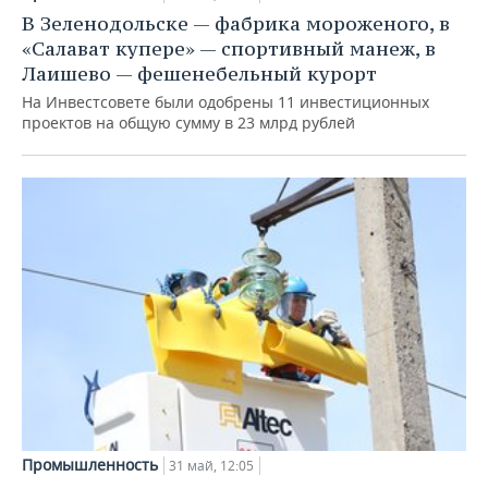
ВОДНЫЕ ВИДЫ СПОРТА
ОБРАЗОВАНИЕ
В Зеленодольске — фабрика мороженого, в
«Салават купере» — спортивный манеж, в
ХОККЕЙ С МЯЧОМ
ПРОИСШЕСТВИЯ
Лаишево — фешенебельный курорт
На Инвестсовете были одобрены 11 инвестиционных
проектов на общую сумму в 23 млрд рублей
Промышленность
31 май, 12:05