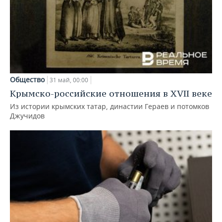
Общество
31 май, 00:00
Крымско-российские отношения в XVII веке
Из истории крымских татар, династии Гераев и потомков
Джучидов