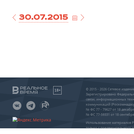
30.07.2015
© 2015 - 2026 Сетевое издан
18+
Зарегистрировано Федеральн
связи, информационных техн
коммуникаций (Роскомнадзо
№ ФС 77 - 79627 от 18 декабря
№ ФС 77-59331 от 18 сентября 
Использование материалов 
только с предварительного с
упоминание сайта и прямая 