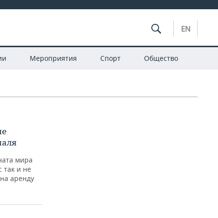
EN
ии
Мероприятия
Спорт
Общество
не
иаля
ната мира
 так и не
на аренду