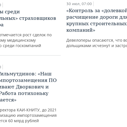
30 июл, 07:00
0
«Контроль за «долевкой
ы среди
расчищение дороги дл
льных» страховщиков
крупных строительных
ра
компаний»
 отмечается рост сделок по
ому медицинскому
Девелоперы опасаются, что вс
ю среди госкомпаний
дольщиками исчезнут и заст
0
Гильмутдинов: «Наш
импортозамещения ПО
вают Дворкович и
 Работа потихоньку
ается»
ректора КАИ-КНИТУ, до 2021
ализацию импортозамещения
тся 60 млрд рублей