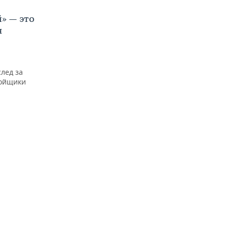
» — это
я
лед за
ройщики