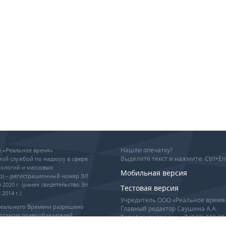
Нашли опечатку?
ие «Реальное время»
Выделите текст и нажмите: Ctrl+En
ой службой по надзору в сфере
ологий и массовых
Мобильная версия
р) – регистрационный номер ЭЛ
 2020 г. (ранее свидетельство Эл
Тестовая версия
2014 г.)
Учредитель ООО «Реальное время
Реального Времени разрешено
Главный редактор Саушина А.А.
огласия правообладателей,
Телефон редакции: +7 (843) 222-90
гиперссылка обязательны при
info@realnoevremya.ru