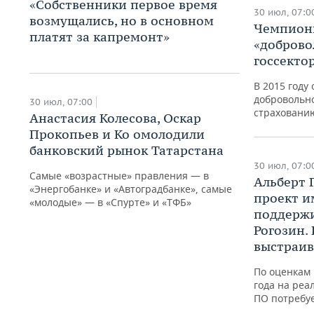
«Собственники первое время
30 июл, 07:0
возмущались, но в основном
Чемпион
платят за капремонт»
«доброво
госсекто
В 2015 году
добровольн
30 июл, 07:00
страховани
Анастасия Колесова, Оскар
Прокопьев и Ко омолодили
банковский рынок Татарстана
30 июл, 07:0
Самые «возрастные» правления — в
Альберт 
«Энергобанке» и «Автоградбанке», самые
проект 
«молодые» — в «Спурте» и «ТФБ»
поддержи
Рогозин.
выстраив
По оценкам 
года на ре
ПО потребуе