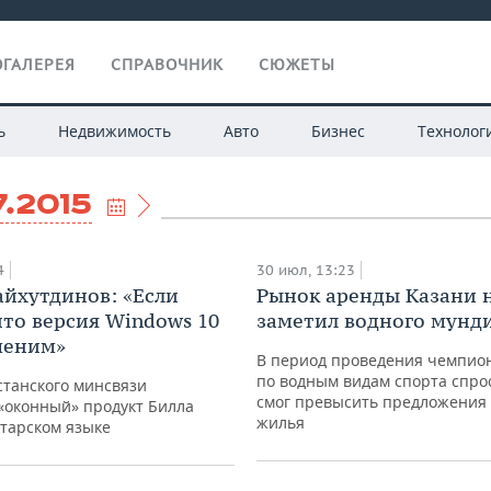
ГАЛЕРЕЯ
СПРАВОЧНИК
СЮЖЕТЫ
ь
Недвижимость
Авто
Бизнес
Технолог
7.2015
4
30 июл, 13:23
йхутдинов: «Если
Рынок аренды Казани 
что версия Windows 10
заметил водного мунд
меним»
В период проведения чемпио
по водным видам спорта спрос
станского минсвязи
смог превысить предложения 
«оконный» продукт Билла
жилья
атарском языке