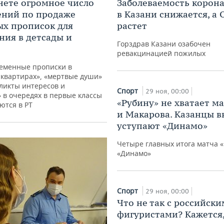
нете огромное число
Заболеваемость корон
ений по продаже
в Казани снижается, а
х прописок для
растет
ния в детсады и
Горздрав Казани озабочен
ревакцинацией пожилых
еменные прописки в
 квартирах», «мертвые души»
ликты интересов и
Спорт
29 ноя, 00:00
 в очередях в первые классы
«Рубину» не хватает м
ются в РТ
и Макарова. Казанцы в
уступают «Динамо»
Четыре главных итога матча 
«Динамо»
Спорт
29 ноя, 00:00
Что не так с российск
фигуристами? Кажется,