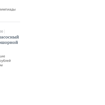
Олимпиады
00
насосный
офшорной
шие
 рублей
ом