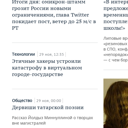
Итоги дня: омикрон-штамм
«В интер
грозит России новыми
предлож
ограничениями, глава Twitter
временны
покидает пост, ветер до 25 м/с в
поступле
РТ
школы!»
Липовые вр
«резиновых
в СПО, конф
Технологии
«непорядок»
29 ноя, 12:35
— с чем бор
Этичные хакеры устроили
катастрофу в виртуальном
городе-государстве
Общество
29 ноя, 00:00
Дервиши татарской поэзии
Рассказ Йолдыз Миннуллиной о творцах
вне магистралей