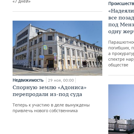
«7 дней»
Происшест
«Надеяли
все поза
под Менз
одну жер
Парашютное
погибших, 
а прокурату
спектре на
обществе
Недвижимость
29 ноя, 00:00
Спорную землю «Адониса»
перепродали из-под суда
Теперь к участию в деле вынуждены
привлечь нового собственника