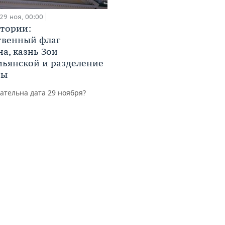
29 ноя, 00:00
стории:
твенный флаг
на, казнь Зои
ьянской и разделение
ны
тельна дата 29 ноября?