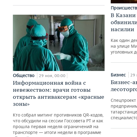
Происшест
В Казани
обвинили
насилии
Как один д
на улице Ми
уголовных д
Бизнес
Общество
29 
29 ноя, 00:00
Бизнес-а
Информационная война с
лесоторг
невежеством: врачи готовы
открыть антиваксерам «красные
Спецпроект 
зоны»
предприним
татарстанц
Кто собрал митинг противников QR-кодов,
специалисто
что обсудили на сессии Госсовета РТ и как
прошла первая неделя ограничений на
транспорте — итоги недели в программе