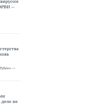
авирусом
 ОРВИ —
астерства
новь
«Рубин» —
ими
 дело не