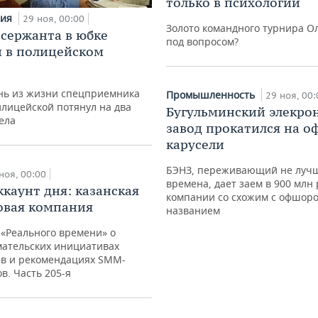
только в психологии
вия
29 ноя, 00:00
Золото командного турнира 
 сержанта в юбке
под вопросом?
 в полицейском
ень из жизни спецприемника
Промышленность
29 ноя, 00:
лицейской потянул на два
Бугульминский элекро
ела
завод прокатился на 
карусели
БЭНЗ, переживающий не луч
ноя, 00:00
времена, дает заем в 900 млн
ккаунт дня: казанская
компании со схожим с офшор
овая компания
названием
«Реального времени» о
ательских инициативах
ев и рекомендациях SMM-
в. Часть 205-я