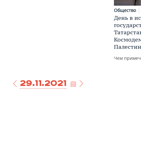
Общество
День в и
государс
Татарста
Космодем
Палести
Чем примеча
29.11.2021