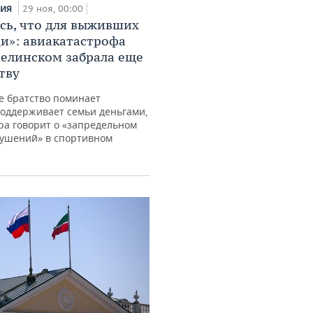
вия
29 ноя, 00:00
сь, что для выживших
ди»: авиакатастрофа
елинском забрала еще
тву
 братство поминает
поддерживает семьи деньгами,
ра говорит о «запредельном
рушений» в спортивном