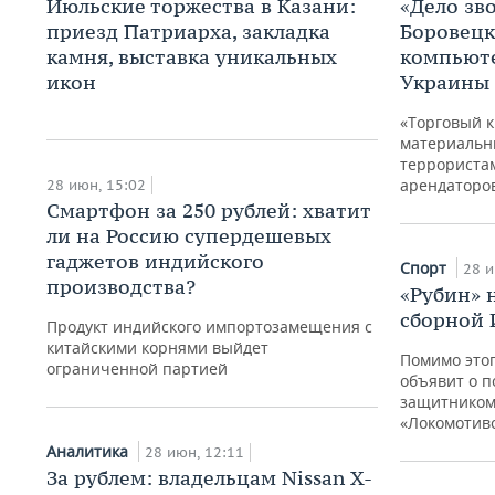
Июльские торжества в Казани:
«Дело зв
приезд Патриарха, закладка
Боровецк
камня, выставка уникальных
компьюте
икон
Украины
«Торговый к
материальн
террориста
арендаторо
28 июн, 15:02
Смартфон за 250 рублей: хватит
ли на Россию супердешевых
гаджетов индийского
Спорт
28 и
производства?
«Рубин» 
сборной 
Продукт индийского импортозамещения с
китайскими корнями выйдет
Помимо этог
ограниченной партией
объявит о п
защитником 
«Локомотив
Аналитика
28 июн, 12:11
За рублем: владельцам Nissan X-