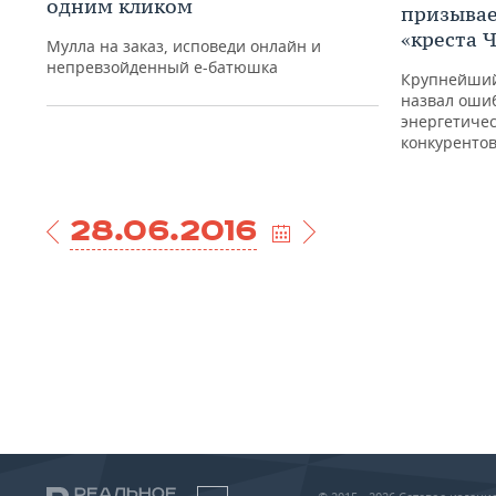
одним кликом
призывае
год в Финляндии
«креста 
начинается в середине
Мулла на заказ, исповеди онлайн и
августа»
непревзойденный е-батюшка
Крупнейший
назвал оши
28 июн, 07:00
энергетичес
конкуренто
28.06.2016