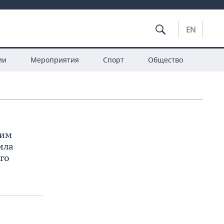
EN
ии
Мероприятия
Спорт
Общество
жим
ила
го