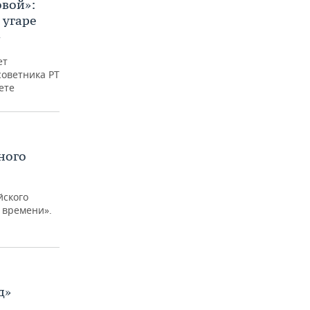
овой»:
 угаре
»
ет
советника РТ
ете
ного
йского
 времени».
д»