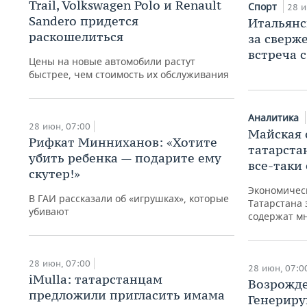
Trail, Volkswagen Polo и Renault
Спорт
28 и
Sandero придется
Итальянс
раскошелиться
за сверж
встреча 
Цены на новые автомобили растут
быстрее, чем стоимость их обслуживания
Аналитика
28 июн, 07:00
Майская 
Рифкат Минниханов: «Хотите
татарста
убить ребенка — подарите ему
все-таки
скутер!»
Экономичес
В ГАИ рассказали об «игрушках», которые
Татарстана 
убивают
содержат м
28 июн, 07:00
28 июн, 07:0
Павел Шмаков: «Финское
iMulla: татарстанцам
Возрожде
лето «короткое и
предложили пригласить имама
Генерир
малоснежное». Учебный