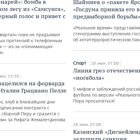
онарей»: бомба в
Шаймиев о «пакете Яр
ом лесу из «Самсунга»,
«Госдума приняла его в
рный голос и привет с
предвыборной борьбы
«Реальное время» представля
стенограмму выступления гос
вартал» пока не предъявил
об антитеррористическом пак
ых претензий к телефонным
м — из-за «понимающих
в»
Спорт
28 июн, 07:00
Линия грез отечествен
юн, 13:50
«ногабола»
нацелился на форварда
5 мифов и заблуждений росси
Италии Грациано Пелле
футбола по версии «Реального
Пора просыпаться!
о, клуб в ближайшие дни
одписании контракта с
сборной Перу и сразится с
ом» за Рифата Жемалетдинова
28 июн, 07:00
Казанский «Диснейлен
задушили санкции