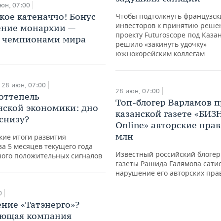
юн, 07:00
кое катеначчо! Бонус
Чтобы подтолкнуть французск
инвесторов к принятию реше
ение монархии —
проекту Futuroscope под Каза
с чемпионами мира
решило «закинуть удочку»
южнокорейским коллегам
28 июн, 07:00
28 июн, 07:00
оттепель
Топ-блогер Варламов 
нской экономики: дно
казанской газете «БИЗ
 снизу?
Online» авторские прав
млн
кие итоги развития
за 5 месяцев текущего года
Известный российский блогер 
ного положительных сигналов
газеты Рашида Галямова сати
нарушение его авторских пра
0
ние «Татэнерго»?
ующая компания