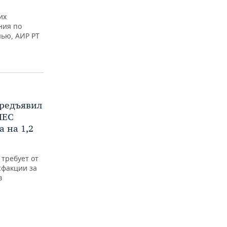
их
ния по
нью, АИР РТ
предъявил
НЕС
а на 1,2
требует от
сфакции за
в