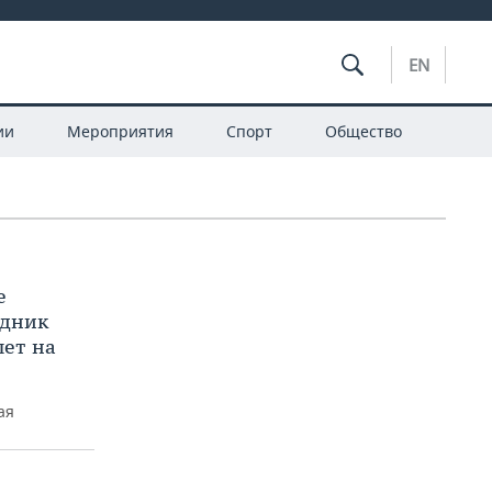
EN
ии
Мероприятия
Спорт
Общество
е
здник
лет на
ая