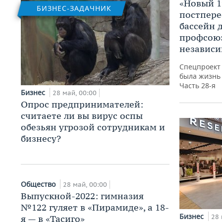
«Новый 1
БИЗНЕС-ЗАДАЧНИК
постпере
бассейн д
профсою
независ
Спецпроект 
была жизнь 
Часть 28-я
Бизнес
28 май, 00:00
Опрос предпринимателей:
считаете ли вы вирус оспы
обезьян угрозой сотрудникам и
бизнесу?
Общество
28 май, 00:00
Выпускной-2022: гимназия
№122 гуляет в «Пирамиде», а 18-
Бизнес
28 
я — в «Тасиго»