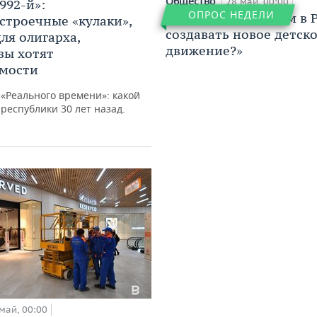
Общество
28 май, 00:00
992-й»:
ОПРОС НЕДЕЛИ
Видеоопрос: «Зачем в 
строечные «кулаки»,
создавать новое детск
ля олигарха,
движение?»
зы хотят
имости
«Реального времени»: какой
республики 30 лет назад.
май, 00:00