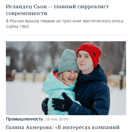
ВОДНЫЕ ВИДЫ СПОРТА
ОБРАЗОВАНИЕ
Исландец Сьон — главный сюрреалист
современности
ХОККЕЙ С МЯЧОМ
ПРОИСШЕСТВИЯ
В России вышла первая из трех книг мистического эпоса
CoDex 1962
Промышленность
28 янв, 00:00
Галина Ахмерова: «В интересах компаний