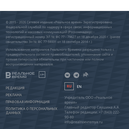
© 2015 - 2026 Сетевое издание «Реальное время» Зарегистрировано
Федеральной службой по надзору в сфере связи, информационных
технологий и массовых коммуникаций (Роскомнадзор) –
регистрационный номер ЭЛ № ФС 77 - 79627 от 18 декабря 2020 г. (ранее
свидетельство Эл № ФС 77-59331 от 18 сентября 2014 г.)
Использование материалов Реального Времени разрешено только с
предварительного согласия правообладателей, упоминание сайта и
прямая гиперссылка обязательны при частичном или полном
воспроизведении материалов.
18+
RU
EN
РЕДАКЦИЯ
РЕКЛАМА
Учредитель ООО «Реальное
ПРАВОВАЯ ИНФОРМАЦИЯ
время»
Главный редактор Саушина А.А.
ПОЛИТИКА О ПЕРСОНАЛЬНЫХ
Телефон редакции: +7 (843) 222-
ДАННЫХ
90-80
info@realnoevremya.ru