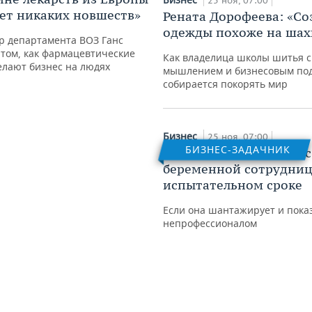
25 ноя, 07:00
ет никаких новшеств»
Рената Дорофеева: «Со
одежды похоже на ша
р департамента ВОЗ Ганс
 том, как фармацевтические
Как владелица школы шитья с
елают бизнес на людях
мышлением и бизнесовым по
собирается покорять мир
Бизнес
25 ноя, 07:00
БИЗНЕС-ЗАДАЧНИК
Опрос: как поступить с
беременной сотрудниц
испытательном сроке
Если она шантажирует и пока
непрофессионалом