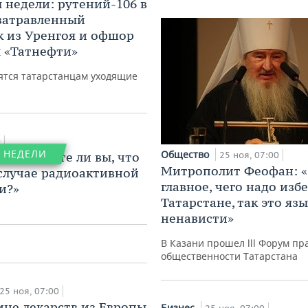
 недели: рутений-106 в
 затравленный
 из Уренгоя и офшор
ы «Татнефти»
ятся татарстанцам уходящие
тво
авы»: как
0
 НЕДЕЛИ
Общество
ос: «Знаете ли вы, что
ители османов
25 ноя, 07:00
Митрополит Феофан: 
лись поэзией,
 случае радиоактивной
и и казнили своих
главное, чего надо изб
и?»
ей
Татарстане, так это яз
ненависти»
7:00
В Казани прошел lll Форум пр
общественности Татарстана
25 ноя, 07:00
ине лекарств из Европы
Бизнес