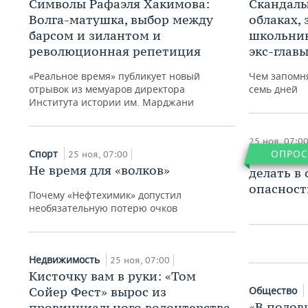
Символы Рафаэля Хакимова:
Скандалы
Волга-матушка, выбор между
облаках,
барсом и зилантом и
школьник
революционная репетиция
экс-глав
«Реальное время» публикует новый
Чем запомн
отрывок из мемуаров директора
семь дней
Института истории им. Марджани
Общес
«Их нр
25 ноя, 07:0
Спорт
ОПРОС
25 ноя, 07:00
​Видеоопр
повел
Не время для «волков»
увлека
делать в
воевал
опасност
Почему «Нефтехимик» допустил
визир
необязательную потерю очков
25 ноя, 0
Недвижимость
25 ноя, 07:00
Кисточку вам в руки: «Том
Сойер Фест» вырос из
Общество
«В полов
провинциального волонтерства