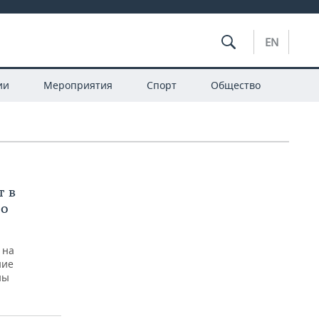
EN
ии
Мероприятия
Спорт
Общество
т в
по
 на
ние
ны