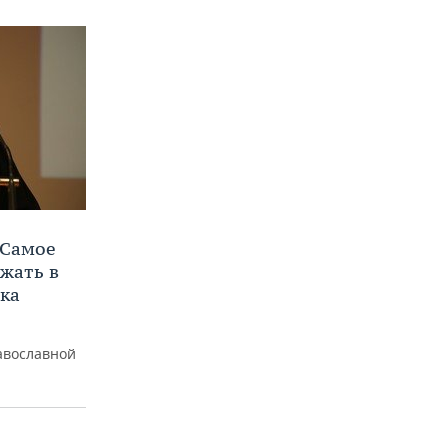
«Самое
ежать в
ыка
авославной