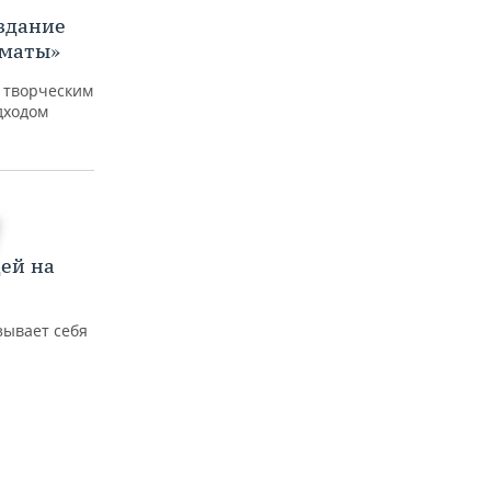
здание
хматы»
 творческим
дходом
ей на
зывает себя