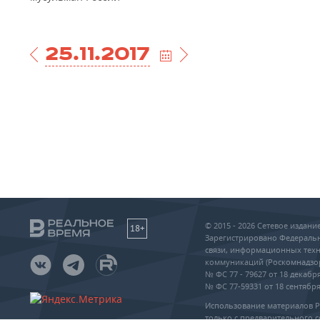
25.11.2017
© 2015 - 2026 Сетевое издан
18+
Зарегистрировано Федеральн
связи, информационных техн
коммуникаций (Роскомнадзо
№ ФС 77 - 79627 от 18 декабря
№ ФС 77-59331 от 18 сентября 
Использование материалов 
только с предварительного с