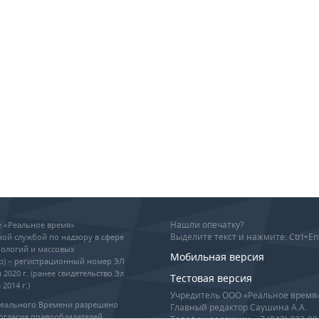
Нашли опечатку?
ие «Реальное время»
Выделите текст и нажмите: Ctrl+En
ой службой по надзору в сфере
ологий и массовых
Мобильная версия
р) – регистрационный номер ЭЛ
 2020 г. (ранее свидетельство Эл
Тестовая версия
2014 г.)
Учредитель ООО «Реальное время
Реального Времени разрешено
Главный редактор Саушина А.А.
огласия правообладателей,