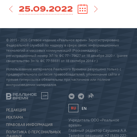
25.09.2022
© 2015 - 2026 Сетевое издание «Реальное время» Зарегистрировано
Федеральной службой по надзору в сфере связи, информационных
технологий и массовых коммуникаций (Роскомнадзор) –
регистрационный номер ЭЛ № ФС 77 - 79627 от 18 декабря 2020 г. (ранее
свидетельство Эл № ФС 77-59331 от 18 сентября 2014 г.)
Использование материалов Реального Времени разрешено только с
предварительного согласия правообладателей, упоминание сайта и
прямая гиперссылка обязательны при частичном или полном
воспроизведении материалов.
18+
RU
EN
РЕДАКЦИЯ
РЕКЛАМА
Учредитель ООО «Реальное
ПРАВОВАЯ ИНФОРМАЦИЯ
время»
Главный редактор Саушина А.А.
ПОЛИТИКА О ПЕРСОНАЛЬНЫХ
Телефон редакции: +7 (843) 222-
ДАННЫХ