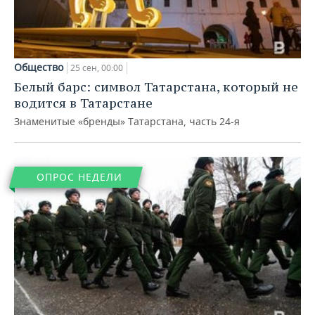
ВОДНЫЕ ВИДЫ СПОРТА
ОБРАЗОВАНИЕ
ХОККЕЙ С МЯЧОМ
ПРОИСШЕСТВИЯ
Общество
25 сен, 00:00
Белый барс: символ Татарстана, который не
водится в Татарстане
Знаменитые «бренды» Татарстана, часть 24-я
ОПРОС НЕДЕЛИ