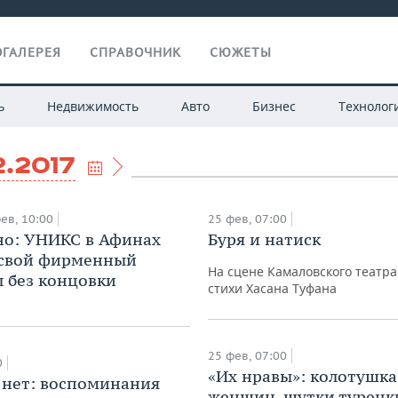
ГАЛЕРЕЯ
СПРАВОЧНИК
СЮЖЕТЫ
ь
Недвижимость
Авто
Бизнес
Технолог
2.2017
ев, 10:00
25 фев, 07:00
но: УНИКС в Афинах
Буря и натиск
 свой фирменный
На сцене Камаловского театра
л без концовки
стихи Хасана Туфана
25 фев, 07:00
0
​«Их нравы»: колотушка
 нет: воспоминания
женщин, шутки турецк