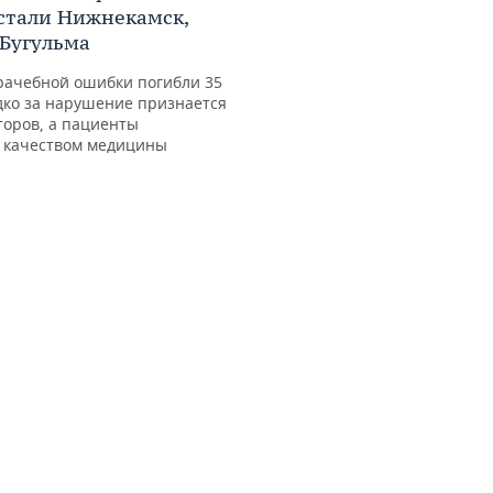
стали Нижнекамск,
 Бугульма
врачебной ошибки погибли 35
дко за нарушение признается
торов, а пациенты
 качеством медицины