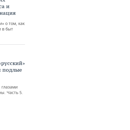
са и
инация
» о том, как
 в быт
«русский»
и подлые
 глазами
ы. Часть 5.