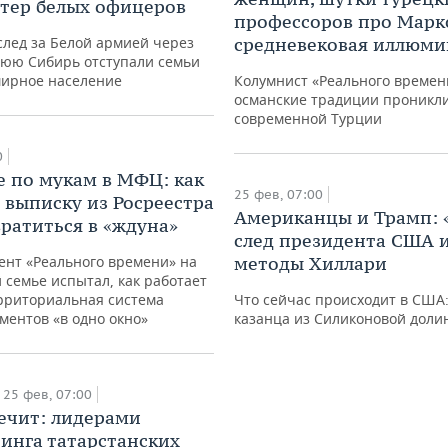
стер белых офицеров
профессоров про Марк
вслед за Белой армией через
средневековая иллюм
нюю Сибирь отступали семьи
мирное население
Колумнист «Реального времени
османские традиции проникли
современной Турции
0
 по мукам в МФЦ: как
25 фев, 07:00
 выписку из Росреестра
Американцы и Трамп: 
вратиться в «ждуна»
след президента США 
ент «Реального времени» на
методы Хиллари
й семье испытал, как работает
рриториальная система
Что сейчас происходит в США:
ментов «в одно окно»
казанца из Силиконовой долин
25 фев, 07:00
лечит: лидерами
инга татарстанских