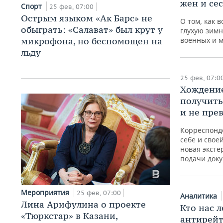
жен и се
Спорт
25 фев, 07:00
Острым языком «Ак Барс» не
О том, как 
обыграть: «Салават» был крут у
глухую зим
микрофона, но беспомощен на
военных и 
льду
25 фев, 07:0
Хождение
получить
и не пре
Корреспонд
себе и свое
новая эксте
подачи доку
Мероприятия
25 фев, 07:00
Аналитика
Лина Арифулина о проекте
Кто нас 
«Тюркстар» в Казани,
антирейт