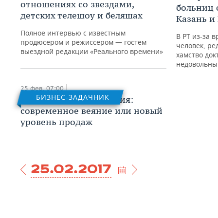
отношениях со звездами,
больниц 
детских телешоу и беляшах
Казань и
Полное интервью с известным
В РТ из-за 
продюсером и режиссером — гостем
человек, ре
выездной редакции «Реального времени»
хамство док
недовольны
25 фев, 07:00
БИЗНЕС-ЗАДАЧНИК
Электронная коммерция:
современное веяние или новый
уровень продаж
25.02.2017