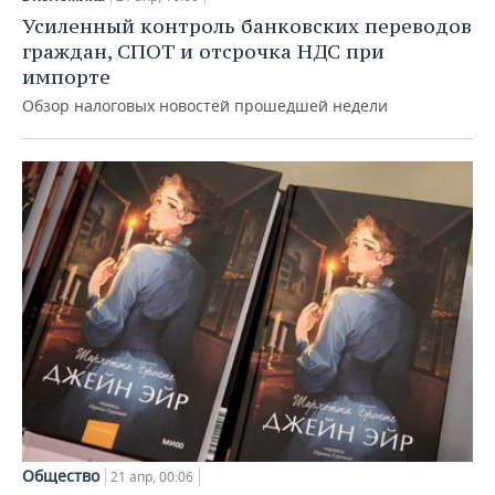
ВОДНЫЕ ВИДЫ СПОРТА
ОБРАЗОВАНИЕ
Усиленный контроль банковских переводов
граждан, СПОТ и отсрочка НДС при
ХОККЕЙ С МЯЧОМ
ПРОИСШЕСТВИЯ
импорте
Обзор налоговых новостей прошедшей недели
Общество
21 апр, 00:06