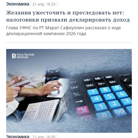
НЕФТЕХИМИЯ
Экономика
21 апр, 18:20
РОЗНИЧНАЯ ТОРГОВЛЯ
НОВОСТИ ТЕХНОЛОГИЙ
МЕРОПРИЯТИЯ
Желания ужесточить и преследовать нет:
НЕФТЬ
налоговики призвали декларировать доход
ТРАНСПОРТ
IT
НОВОСТИ МЕРОПРИЯТИЙ
СПОРТ
Глава УФНС по РТ Марат Сафиуллин рассказал о ходе
ОПК
декларационной кампании 2026 года
УСЛУГИ
МЕДИА
ВЫЕЗДНАЯ РЕДАКЦИЯ
НОВОСТИ СПОРТА
ОБЩЕСТВО
ЭНЕРГЕТИКА
ТЕЛЕКОММУНИКАЦИИ
БИЗНЕС-БРАНЧИ
ФУТБОЛ
НОВОСТИ ОБЩЕСТВА
ФОТОГАЛЕРЕЯ
ONLINE-КОНФЕРЕНЦИИ
ХОККЕЙ
ВЛАСТЬ
СЮЖЕТЫ
ОТКРЫТАЯ ЛЕКЦИЯ
БАСКЕТБОЛ
ИНФРАСТРУКТУРА
СПРАВОЧНИК
ВОЛЕЙБОЛ
ИСТОРИЯ
СПИСОК ПЕРСОН
ПОЛНАЯ ВЕРСИЯ
КИБЕРСПОРТ
КУЛЬТУРА
СПИСОК КОМПАНИЙ
ФИГУРНОЕ КАТАНИЕ
МЕДИЦИНА
Экономика
21 апр, 16:00