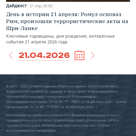
Дайджест
21 апр, 00:00
День в истории 21 апреля: Ромул основал
Рим, произошли террористические акты на
Шри-Ланке
Ключевые годовщины, дни рождения, интересные
события 21 апреля 2026 года
21.04.2026
© 2015 - 2026 Сетевое издание «Реальное время» Зарегистрировано
Федеральной службой по надзору в сфере связи, информационных
технологий и массовых коммуникаций (Роскомнадзор) –
регистрационный номер ЭЛ № ФС 77 - 79627 от 18 декабря 2020 г. (ранее
свидетельство Эл № ФС 77-59331 от 18 сентября 2014 г.)
Использование материалов Реального Времени разрешено только с
предварительного согласия правообладателей, упоминание сайта и
прямая гиперссылка обязательны при частичном или полном
воспроизведении материалов.