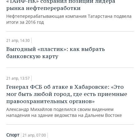
«ТАИФ-НК» сохранил позиции лидера
ВОДНЫЕ ВИДЫ СПОРТА
ОБРАЗОВАНИЕ
рынка нефтепереработки
ХОККЕЙ С МЯЧОМ
ПРОИСШЕСТВИЯ
Нефтеперерабатывающая компания Татарстана подвела
итоги за 2016 год
21 апр, 14:30
Выгодный «пластик»: как выбрать
банковскую карту
21 апр, 13:57
Генерал ФСБ об атаке в Хабаровске: «Это
мог быть любой город, где есть приемные
правоохранительных органов»
​Александр Михайлов поделился своим видением
нападения на здание ведомства на Дальнем Востоке
Спорт
21 апр, 07:00