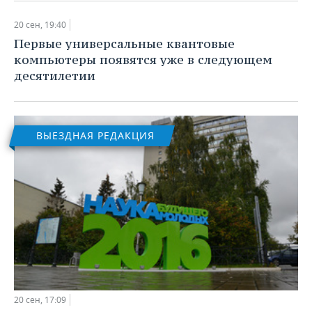
ВОДНЫЕ ВИДЫ СПОРТА
ОБРАЗОВАНИЕ
20 сен, 19:40
ХОККЕЙ С МЯЧОМ
ПРОИСШЕСТВИЯ
Первые универсальные квантовые
компьютеры появятся уже в следующем
десятилетии
ВЫЕЗДНАЯ РЕДАКЦИЯ
20 сен, 17:09