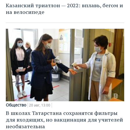
НЕФТЕХИМИЯ
Казанский триатлон — 2022: вплавь, бегом и
РОЗНИЧНАЯ ТОРГОВЛЯ
НОВОСТИ ТЕХНОЛОГИЙ
МЕРОПРИЯТИЯ
на велосипеде
НЕФТЬ
ТРАНСПОРТ
IT
НОВОСТИ МЕРОПРИЯТИЙ
СПОРТ
ОПК
УСЛУГИ
МЕДИА
ВЫЕЗДНАЯ РЕДАКЦИЯ
НОВОСТИ СПОРТА
ОБЩЕСТВО
ЭНЕРГЕТИКА
ТЕЛЕКОММУНИКАЦИИ
БИЗНЕС-БРАНЧИ
ФУТБОЛ
НОВОСТИ ОБЩЕСТВА
ФОТОГАЛЕРЕЯ
ONLINE-КОНФЕРЕНЦИИ
ХОККЕЙ
ВЛАСТЬ
СЮЖЕТЫ
ОТКРЫТАЯ ЛЕКЦИЯ
БАСКЕТБОЛ
ИНФРАСТРУКТУРА
СПРАВОЧНИК
ВОЛЕЙБОЛ
ИСТОРИЯ
СПИСОК ПЕРСОН
ПОЛНАЯ ВЕРСИЯ
КИБЕРСПОРТ
КУЛЬТУРА
СПИСОК КОМПАНИЙ
Общество
20 авг, 13:00
В школах Татарстана сохранятся фильтры
ФИГУРНОЕ КАТАНИЕ
МЕДИЦИНА
для входящих, но вакцинация для учителей
необязательна