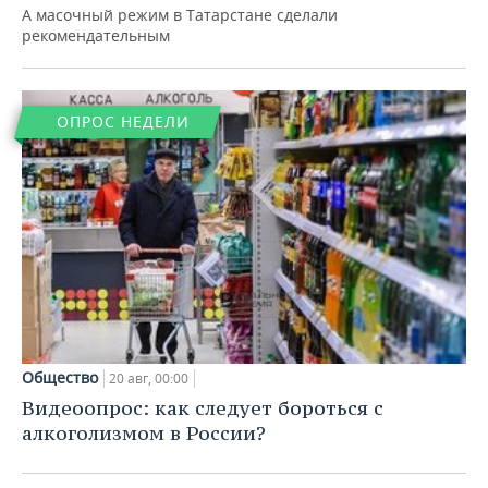
ВОДНЫЕ ВИДЫ СПОРТА
ОБРАЗОВАНИЕ
А масочный режим в Татарстане сделали
рекомендательным
ХОККЕЙ С МЯЧОМ
ПРОИСШЕСТВИЯ
ОПРОС НЕДЕЛИ
Общество
20 авг, 00:00
Видеоопрос: как следует бороться с
алкоголизмом в России?