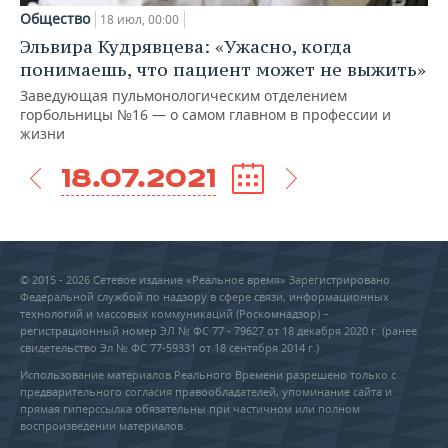
Общество
18 июл, 00:00
Эльвира Кудрявцева: «Ужасно, когда
понимаешь, что пациент может не выжить»
Заведующая пульмонологическим отделением
горбольницы №16 — о самом главном в профессии и
жизни
18.07.2021
© 2015 - 2026 Сетевое издание «Реальное время» Зарегистрировано
Федеральной службой по надзору в сфере связи, информационных
технологий и массовых коммуникаций (Роскомнадзор) –
регистрационный номер ЭЛ № ФС 77 - 79627 от 18 декабря 2020 г. (ранее
свидетельство Эл № ФС 77-59331 от 18 сентября 2014 г.)
Использование материалов Реального Времени разрешено только с
предварительного согласия правообладателей, упоминание сайта и
прямая гиперссылка обязательны при частичном или полном
воспроизведении материалов.