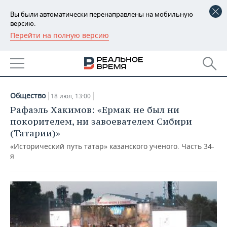
Вы были автоматически перенаправлены на мобильную
версию.
Перейти на полную версию
РЕГИОНЫ
АРХИВ СТАТЕЙ ЗА
БАШКОРТОСТАН
НОВОСТИ
18.07.2021
ТАТАРСТАН
АНАЛИТИКА
Общество
18 июл, 13:00
УДМУРТИЯ
НОВОСТИ АНАЛИТИКИ
ЭКОНОМИКА
Рафаэль Хакимов: «Ермак не был ни
покорителем, ни завоевателем Сибири
ДЕКЛАРАЦИИ О ДОХОДАХ
НОВОСТИ ЭКОНОМИКИ
ПРОМЫШЛЕННОСТЬ
(Татарии)»
«Исторический путь татар» казанского ученого. Часть 34-
КОРОЛИ ГОСЗАКАЗА ПФО
ФИНАНСЫ
НОВОСТИ
НЕДВИЖИМОСТЬ
я
ПРОМЫШЛЕННОСТИ
ВУЗЫ ТАТАРСТАНА
БАНКИ
НОВОСТИ НЕДВИЖИМОСТИ
АВТО
АГРОПРОМ
КОМУ ПРИНАДЛЕЖАТ
БЮДЖЕТ
НОВОСТИ АВТО
БИЗНЕС
ТОРГОВЫЕ ЦЕНТРЫ
МАШИНОСТРОЕНИЕ
ТАТАРСТАНА
ИНВЕСТИЦИИ
НОВОСТИ БИЗНЕСА
ТЕХНОЛОГИИ