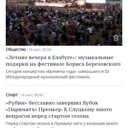
НЕФТЕХИМИЯ
РОЗНИЧНАЯ ТОРГОВЛЯ
НОВОСТИ ТЕХНОЛОГИЙ
МЕРОПРИЯТИЯ
НЕФТЬ
ТРАНСПОРТ
IT
НОВОСТИ МЕРОПРИЯТИЙ
СПОРТ
ОПК
УСЛУГИ
МЕДИА
ВЫЕЗДНАЯ РЕДАКЦИЯ
НОВОСТИ СПОРТА
ОБЩЕСТВО
ЭНЕРГЕТИКА
Общество
ТЕЛЕКОММУНИКАЦИИ
БИЗНЕС-БРАНЧИ
ФУТБОЛ
НОВОСТИ ОБЩЕСТВА
18 июл, 00:00
ФОТОГАЛЕРЕЯ
«Летние вечера в Елабуге»: музыкальные
ONLINE-КОНФЕРЕНЦИИ
ХОККЕЙ
ВЛАСТЬ
СЮЖЕТЫ
подарки на фестивале Бориса Березовского
Сегодня концертом «Времена года» завершается III
ОТКРЫТАЯ ЛЕКЦИЯ
БАСКЕТБОЛ
ИНФРАСТРУКТУРА
СПРАВОЧНИК
Международный музыкальный фестиваль
ВОЛЕЙБОЛ
ИСТОРИЯ
СПИСОК ПЕРСОН
ПОЛНАЯ ВЕРСИЯ
Спорт
18 июл, 00:00
«Рубин» бесславно завершил Кубок
КИБЕРСПОРТ
КУЛЬТУРА
СПИСОК КОМПАНИЙ
«Париматч» Премьер. К Слуцкому много
вопросов перед стартом сезона
ФИГУРНОЕ КАТАНИЕ
МЕДИЦИНА
Перед стартом сезона в Премьер-лиге у казанцев много