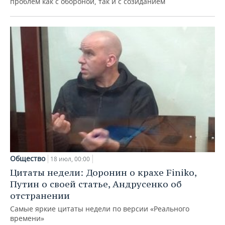
ВОДНЫЕ ВИДЫ СПОРТА
ОБРАЗОВАНИЕ
проблем как с обороной, так и с созиданием
ХОККЕЙ С МЯЧОМ
ПРОИСШЕСТВИЯ
Общество
18 июл, 00:00
Цитаты недели: Доронин о крахе Finiko,
Путин о своей статье, Андрусенко об
отстранении
Самые яркие цитаты недели по версии «Реального
времени»