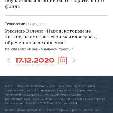
поучаствовал в акции благотворительного
фонда
Технологии
17 дек, 00:00
Римзиль Валеев: «Народ, который не
читает, не смотрит свои медиаресурсы,
обречен на исчезновение»
Какова миссия национальной прессы?
17.12.2020
© 2015 - 2026 Сетевое издание «Реальное время» Зарегистрировано
Федеральной службой по надзору в сфере связи, информационных
технологий и массовых коммуникаций (Роскомнадзор) –
регистрационный номер ЭЛ № ФС 77 - 79627 от 18 декабря 2020 г. (ранее
свидетельство Эл № ФС 77-59331 от 18 сентября 2014 г.)
Использование материалов Реального Времени разрешено только с