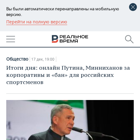
Вы были автоматически перенаправлены на мобильную
версию.
Перейти на полную версию
РЕГИОНЫ
АРХИВ СТАТЕЙ ЗА
БАШКОРТОСТАН
НОВОСТИ
17.12.2020
ТАТАРСТАН
АНАЛИТИКА
Общество
17 дек, 19:00
УДМУРТИЯ
НОВОСТИ АНАЛИТИКИ
ЭКОНОМИКА
Итоги дня: онлайн Путина, Минниханов за
корпоративы и «бан» для российских
ДЕКЛАРАЦИИ О ДОХОДАХ
НОВОСТИ ЭКОНОМИКИ
ПРОМЫШЛЕННОСТЬ
спортсменов
КОРОЛИ ГОСЗАКАЗА ПФО
ФИНАНСЫ
НОВОСТИ
НЕДВИЖИМОСТЬ
ПРОМЫШЛЕННОСТИ
ВУЗЫ ТАТАРСТАНА
БАНКИ
НОВОСТИ НЕДВИЖИМОСТИ
АВТО
АГРОПРОМ
КОМУ ПРИНАДЛЕЖАТ
БЮДЖЕТ
НОВОСТИ АВТО
БИЗНЕС
ТОРГОВЫЕ ЦЕНТРЫ
МАШИНОСТРОЕНИЕ
ТАТАРСТАНА
ИНВЕСТИЦИИ
НОВОСТИ БИЗНЕСА
ТЕХНОЛОГИИ