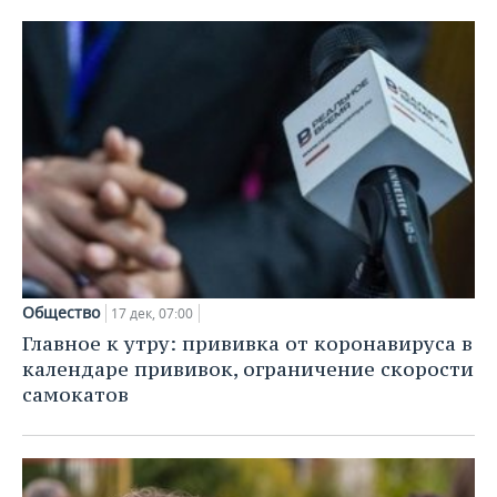
ВОДНЫЕ ВИДЫ СПОРТА
ОБРАЗОВАНИЕ
ХОККЕЙ С МЯЧОМ
ПРОИСШЕСТВИЯ
Общество
17 дек, 07:00
Главное к утру: прививка от коронавируса в
календаре прививок, ограничение скорости
самокатов