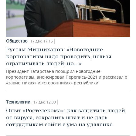
НЕФТЕХИМИЯ
РОЗНИЧНАЯ ТОРГОВЛЯ
НОВОСТИ ТЕХНОЛОГИЙ
МЕРОПРИЯТИЯ
НЕФТЬ
ТРАНСПОРТ
IT
НОВОСТИ МЕРОПРИЯТИЙ
СПОРТ
ОПК
УСЛУГИ
МЕДИА
ВЫЕЗДНАЯ РЕДАКЦИЯ
НОВОСТИ СПОРТА
ОБЩЕСТВО
Общество
17 дек, 17:15
ЭНЕРГЕТИКА
Рустам Минниханов: «Новогодние
ТЕЛЕКОММУНИКАЦИИ
БИЗНЕС-БРАНЧИ
ФУТБОЛ
НОВОСТИ ОБЩЕСТВА
ФОТОГАЛЕРЕЯ
корпоративы надо проводить, нельзя
ограничивать людей, но…»
ONLINE-КОНФЕРЕНЦИИ
ХОККЕЙ
ВЛАСТЬ
СЮЖЕТЫ
Президент Татарстана поощрил новогодние
корпоративы, анонсировал Перепись-2021 и рассказал о
ОТКРЫТАЯ ЛЕКЦИЯ
БАСКЕТБОЛ
ИНФРАСТРУКТУРА
СПРАВОЧНИК
«завистниках» и «сторонниках» республики
ВОЛЕЙБОЛ
ИСТОРИЯ
СПИСОК ПЕРСОН
ПОЛНАЯ ВЕРСИЯ
Технологии
17 дек, 12:00
КИБЕРСПОРТ
КУЛЬТУРА
СПИСОК КОМПАНИЙ
Опыт «Ростелекома»: как защитить людей
от вируса, сохранить штат и не дать
ФИГУРНОЕ КАТАНИЕ
МЕДИЦИНА
сотрудникам сойти с ума на удаленке