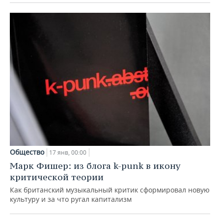
Общество
17 янв, 00:00
Марк Фишер: из блога k-punk в икону
критической теории
Как британский музыкальный критик сформировал новую
культуру и за что ругал капитализм