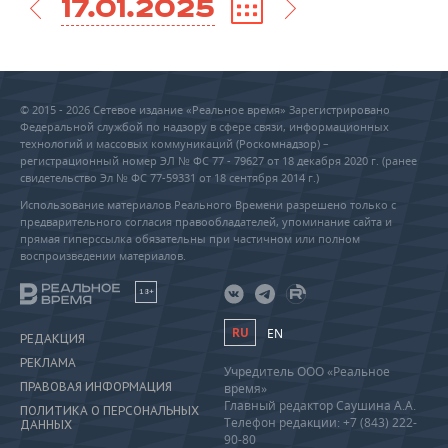
17.01.2025
© 2015 - 2026 Сетевое издание «Реальное время» Зарегистрировано
Федеральной службой по надзору в сфере связи, информационных
технологий и массовых коммуникаций (Роскомнадзор) –
регистрационный номер ЭЛ № ФС 77 - 79627 от 18 декабря 2020 г. (ранее
свидетельство Эл № ФС 77-59331 от 18 сентября 2014 г.)
Использование материалов Реального Времени разрешено только с
предварительного согласия правообладателей, упоминание сайта и
прямая гиперссылка обязательны при частичном или полном
воспроизведении материалов.
18+
RU
EN
РЕДАКЦИЯ
РЕКЛАМА
Учредитель ООО «Реальное
ПРАВОВАЯ ИНФОРМАЦИЯ
время»
Главный редактор Саушина А.А.
ПОЛИТИКА О ПЕРСОНАЛЬНЫХ
Телефон редакции: +7 (843) 222-
ДАННЫХ
90-80