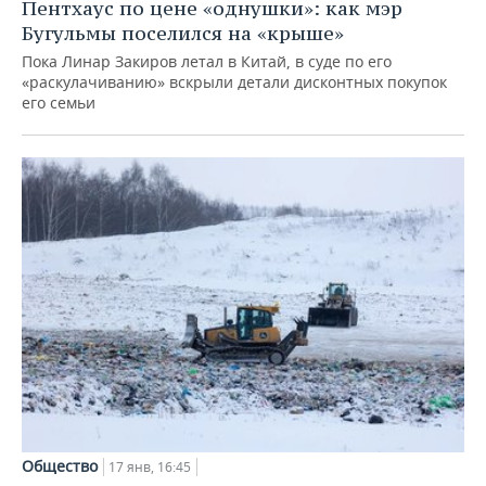
ВОДНЫЕ ВИДЫ СПОРТА
ОБРАЗОВАНИЕ
Пентхаус по цене «однушки»: как мэр
Бугульмы поселился на «крыше»
ХОККЕЙ С МЯЧОМ
ПРОИСШЕСТВИЯ
Пока Линар Закиров летал в Китай, в суде по его
«раскулачиванию» вскрыли детали дисконтных покупок
его семьи
Общество
17 янв, 16:45