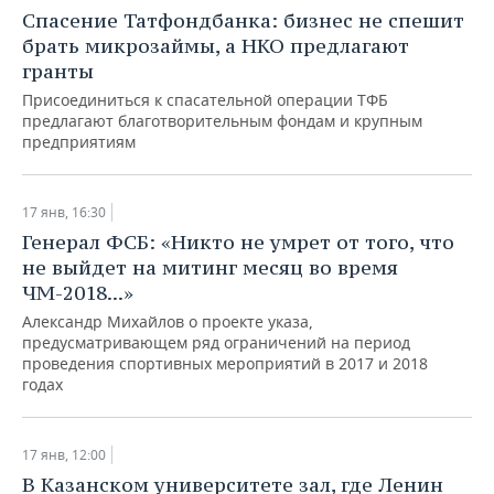
НЕФТЕХИМИЯ
Спасение Татфондбанка: бизнес не спешит
РОЗНИЧНАЯ ТОРГОВЛЯ
НОВОСТИ ТЕХНОЛОГИЙ
МЕРОПРИЯТИЯ
брать микрозаймы, а НКО предлагают
НЕФТЬ
гранты
ТРАНСПОРТ
IT
НОВОСТИ МЕРОПРИЯТИЙ
СПОРТ
Присоединиться к спасательной операции ТФБ
ОПК
предлагают благотворительным фондам и крупным
УСЛУГИ
МЕДИА
ВЫЕЗДНАЯ РЕДАКЦИЯ
НОВОСТИ СПОРТА
предприятиям
ОБЩЕСТВО
ЭНЕРГЕТИКА
ТЕЛЕКОММУНИКАЦИИ
БИЗНЕС-БРАНЧИ
ФУТБОЛ
НОВОСТИ ОБЩЕСТВА
ФОТОГАЛЕРЕЯ
17 янв, 16:30
Генерал ФСБ: «Никто не умрет от того, что
ONLINE-КОНФЕРЕНЦИИ
ХОККЕЙ
ВЛАСТЬ
СЮЖЕТЫ
не выйдет на митинг месяц во время
ЧМ-2018...»
ОТКРЫТАЯ ЛЕКЦИЯ
БАСКЕТБОЛ
ИНФРАСТРУКТУРА
СПРАВОЧНИК
Александр Михайлов о проекте указа,
предусматривающем ряд ограничений на период
ВОЛЕЙБОЛ
ИСТОРИЯ
СПИСОК ПЕРСОН
ПОЛНАЯ ВЕРСИЯ
проведения спортивных мероприятий в 2017 и 2018
годах
КИБЕРСПОРТ
КУЛЬТУРА
СПИСОК КОМПАНИЙ
ФИГУРНОЕ КАТАНИЕ
МЕДИЦИНА
17 янв, 12:00
В Казанском университете зал, где Ленин