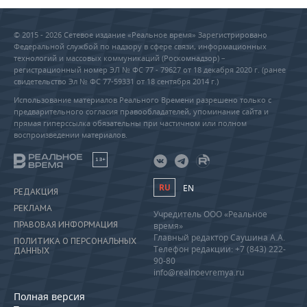
© 2015 - 2026 Сетевое издание «Реальное время» Зарегистрировано
Федеральной службой по надзору в сфере связи, информационных
технологий и массовых коммуникаций (Роскомнадзор) –
регистрационный номер ЭЛ № ФС 77 - 79627 от 18 декабря 2020 г. (ранее
свидетельство Эл № ФС 77-59331 от 18 сентября 2014 г.)
Использование материалов Реального Времени разрешено только с
предварительного согласия правообладателей, упоминание сайта и
прямая гиперссылка обязательны при частичном или полном
воспроизведении материалов.
18+
RU
EN
РЕДАКЦИЯ
РЕКЛАМА
Учредитель ООО «Реальное
ПРАВОВАЯ ИНФОРМАЦИЯ
время»
Главный редактор Саушина А.А.
ПОЛИТИКА О ПЕРСОНАЛЬНЫХ
Телефон редакции: +7 (843) 222-
ДАННЫХ
90-80
info@realnoevremya.ru
Полная версия