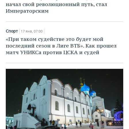
ВОДНЫЕ ВИДЫ СПОРТА
ОБРАЗОВАНИЕ
начал свой революционный путь, стал
Императорским
ХОККЕЙ С МЯЧОМ
ПРОИСШЕСТВИЯ
Спорт
17 янв, 07:00
«При таком судействе это будет мой
последний сезон в Лиге ВТБ». Как прошел
матч УНИКСа против ЦСКА и судей