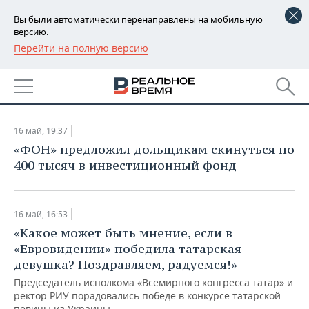
Вы были автоматически перенаправлены на мобильную
версию.
Перейти на полную версию
РЕГИОНЫ
АРХИВ СТАТЕЙ ЗА
БАШКОРТОСТАН
НОВОСТИ
16.05.2016
ТАТАРСТАН
АНАЛИТИКА
16 май, 19:37
УДМУРТИЯ
НОВОСТИ АНАЛИТИКИ
ЭКОНОМИКА
«ФОН» предложил дольщикам скинуться по
400 тысяч в инвестиционный фонд
ДЕКЛАРАЦИИ О ДОХОДАХ
НОВОСТИ ЭКОНОМИКИ
ПРОМЫШЛЕННОСТЬ
КОРОЛИ ГОСЗАКАЗА ПФО
ФИНАНСЫ
НОВОСТИ
НЕДВИЖИМОСТЬ
16 май, 16:53
ПРОМЫШЛЕННОСТИ
«Какое может быть мнение, если в
ВУЗЫ ТАТАРСТАНА
БАНКИ
НОВОСТИ НЕДВИЖИМОСТИ
АВТО
«Евровидении» победила татарская
АГРОПРОМ
девушка? Поздравляем, радуемся!»
КОМУ ПРИНАДЛЕЖАТ
БЮДЖЕТ
НОВОСТИ АВТО
БИЗНЕС
ТОРГОВЫЕ ЦЕНТРЫ
МАШИНОСТРОЕНИЕ
Председатель исполкома «Всемирного конгресса татар» и
ТАТАРСТАНА
ректор РИУ порадовались победе в конкурсе татарской
ИНВЕСТИЦИИ
НОВОСТИ БИЗНЕСА
ТЕХНОЛОГИИ
певицы из Украины