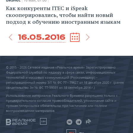
16 май, 07:00
Как конкуренты ITEC и iSpeak
скооперировались, чтобы найти новый
подход к обучению иностранным языкам
16.05.2016
© 2015 - 2026 Сетевое издание «Реальное время» Зарегистрировано
Федеральной службой по надзору в сфере связи, информационных
технологий и массовых коммуникаций (Роскомнадзор) –
регистрационный номер ЭЛ № ФС 77 - 79627 от 18 декабря 2020 г. (ранее
свидетельство Эл № ФС 77-59331 от 18 сентября 2014 г.)
Использование материалов Реального Времени разрешено только с
предварительного согласия правообладателей, упоминание сайта и
прямая гиперссылка обязательны при частичном или полном
воспроизведении материалов.
18+