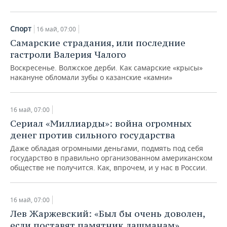
ВОДНЫЕ ВИДЫ СПОРТА
ОБРАЗОВАНИЕ
ХОККЕЙ С МЯЧОМ
ПРОИСШЕСТВИЯ
Спорт
16 май, 07:00
Самарские страдания, или последние
гастроли Валерия Чалого
Воскресенье. Волжское дерби. Как самарские «крысы»
накануне обломали зубы о казанские «камни»
16 май, 07:00
Сериал «Миллиарды»: война огромных
денег против сильного государства
Даже обладая огромными деньгами, подмять под себя
государство в правильно организованном американском
обществе не получится. Как, впрочем, и у нас в России.
16 май, 07:00
Лев Жаржевский: «Был бы очень доволен,
если поставят памятник лашманам»