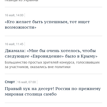
НЕФТЕХИМИЯ
РОЗНИЧНАЯ ТОРГОВЛЯ
НОВОСТИ ТЕХНОЛОГИЙ
МЕРОПРИЯТИЯ
НЕФТЬ
16 май, 14:00
ТРАНСПОРТ
IT
НОВОСТИ МЕРОПРИЯТИЙ
СПОРТ
«Кто желает быть успешным, тот ищет
ОПК
возможности»
УСЛУГИ
МЕДИА
ВЫЕЗДНАЯ РЕДАКЦИЯ
НОВОСТИ СПОРТА
ОБЩЕСТВО
ЭНЕРГЕТИКА
ТЕЛЕКОММУНИКАЦИИ
БИЗНЕС-БРАНЧИ
ФУТБОЛ
НОВОСТИ ОБЩЕСТВА
ФОТОГАЛЕРЕЯ
16 май, 11:45
Джамала: «Мне бы очень хотелось, чтобы
ONLINE-КОНФЕРЕНЦИИ
ХОККЕЙ
ВЛАСТЬ
СЮЖЕТЫ
следующее «Евровидение» было в Крыму»
Большинство простых зрителей конкурса, голосовавших
ОТКРЫТАЯ ЛЕКЦИЯ
БАСКЕТБОЛ
ИНФРАСТРУКТУРА
СПРАВОЧНИК
за участников, оказались вне политики
ВОЛЕЙБОЛ
ИСТОРИЯ
СПИСОК ПЕРСОН
ПОЛНАЯ ВЕРСИЯ
Иван Мезюхо: «Победой Джамалы на
Спорт
16 май, 07:00
Евровидении уже пользуются
КИБЕРСПОРТ
КУЛЬТУРА
СПИСОК КОМПАНИЙ
Правый хук на десерт! Россия по-прежнему
антироссийские силы»
мировая столица самбо
ФИГУРНОЕ КАТАНИЕ
МЕДИЦИНА
16 май, 07:00