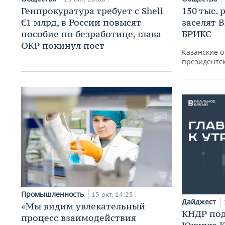
Генпрокуратура требует с Shell
150 тыс. 
€1 млрд, в России повысят
заселят 
пособие по безработице, глава
БРИКС
ОКР покинул пост
Казанские о
президентс
Промышленность
15 окт, 14:25
Дайджест
«Мы видим увлекательный
КНДР под
процесс взаимодействия