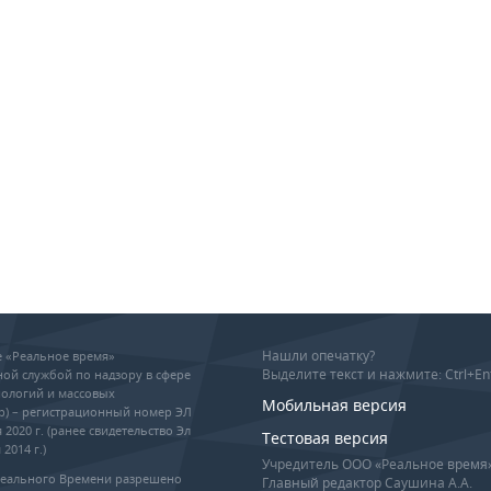
Нашли опечатку?
ие «Реальное время»
Выделите текст и нажмите: Ctrl+En
ой службой по надзору в сфере
ологий и массовых
Мобильная версия
р) – регистрационный номер ЭЛ
 2020 г. (ранее свидетельство Эл
Тестовая версия
2014 г.)
Учредитель ООО «Реальное время
Реального Времени разрешено
Главный редактор Саушина А.А.