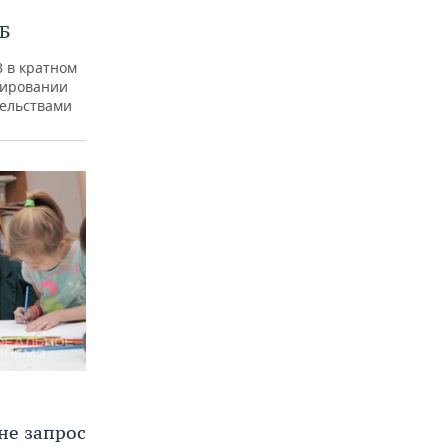
Б
 в кратном
пировании
тельствами
не запрос