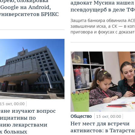
рею, блокировка
адвокат Мусина нашел
Google на Android,
псевдоущерб в деле ТФ
университетов БРИКС
Защита банкира обвинила АСВ
завышении иска, а СК — в ко
приговора и фокусах с доказа
15 окт, 00:00
тане изучают вопрос
Общество
15 окт, 00:00
нициативы по
Нет мест для встречи
нию лекарствами
активистов: в Татарста
х больных