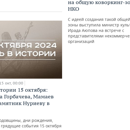
на общую коворкинг-зо
НКО
С идеей создания такой общей
зоны выступила министр куль
Ирада Аюпова на встрече с
представителями некоммерче
организаций
15 окт, 00:00
стории 15 октября:
а Горбачева, Мамаев
памятник Нуриеву в
одовщины, дни рождения,
 грядущие события 15 октября