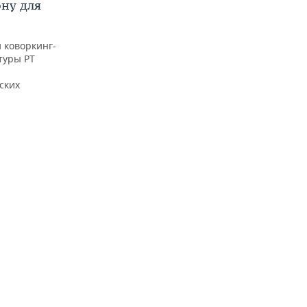
ну для
 коворкинг-
туры РТ
ских