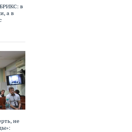
БРИКС: в
, а в
с
ерть, не
ды»: