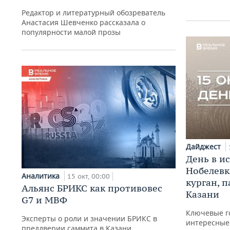
Редактор и литературный обозреватель
Анастасия Шевченко рассказала о
популярности малой прозы
Дайджест
День в и
Нобелевк
Аналитика
15 окт, 00:00
курган, 
Альянс БРИКС как противовес
Казани
G7 и МВФ
Ключевые г
Эксперты о роли и значении БРИКС в
интересные
преддверии саммита в Казани