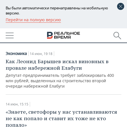
Вы были автоматически перенаправлены на мобильную
версию.
Перейти на полную версию
РЕГИОНЫ
АРХИВ СТАТЕЙ ЗА
БАШКОРТОСТАН
НОВОСТИ
14.06.2017
ТАТАРСТАН
АНАЛИТИКА
Экономика
14 июн, 19:18
УДМУРТИЯ
НОВОСТИ АНАЛИТИКИ
ЭКОНОМИКА
Как Леонид Барышев искал виновных в
провале набережной Елабуги
ДЕКЛАРАЦИИ О ДОХОДАХ
НОВОСТИ ЭКОНОМИКИ
ПРОМЫШЛЕННОСТЬ
Депутат-предприниматель требует заблокировать 400
млн рублей, выделенных на строительство второй
КОРОЛИ ГОСЗАКАЗА ПФО
ФИНАНСЫ
НОВОСТИ
НЕДВИЖИМОСТЬ
очереди набережной Елабуги
ПРОМЫШЛЕННОСТИ
ВУЗЫ ТАТАРСТАНА
БАНКИ
НОВОСТИ НЕДВИЖИМОСТИ
АВТО
АГРОПРОМ
14 июн, 15:15
«Знаете, светофоры у нас устанавливаются
КОМУ ПРИНАДЛЕЖАТ
БЮДЖЕТ
НОВОСТИ АВТО
БИЗНЕС
ТОРГОВЫЕ ЦЕНТРЫ
МАШИНОСТРОЕНИЕ
не как попало и ставит их тоже не кто
ТАТАРСТАНА
попало»
ИНВЕСТИЦИИ
НОВОСТИ БИЗНЕСА
ТЕХНОЛОГИИ