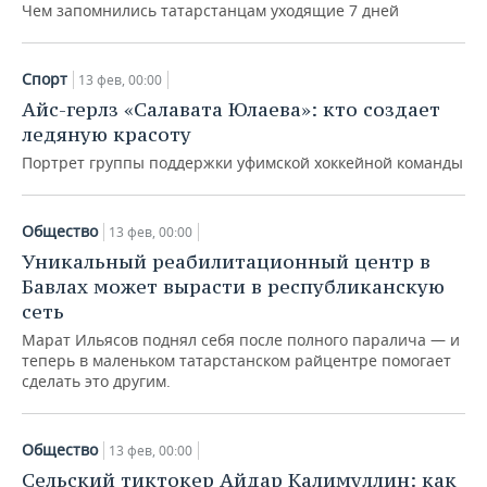
ВОДНЫЕ ВИДЫ СПОРТА
ОБРАЗОВАНИЕ
Чем запомнились татарстанцам уходящие 7 дней
ХОККЕЙ С МЯЧОМ
ПРОИСШЕСТВИЯ
Спорт
13 фев, 00:00
Айс-герлз «Салавата Юлаева»: кто создает
ледяную красоту
Портрет группы поддержки уфимской хоккейной команды
Общество
13 фев, 00:00
Уникальный реабилитационный центр в
Бавлах может вырасти в республиканскую
сеть
Марат Ильясов поднял себя после полного паралича — и
теперь в маленьком татарстанском райцентре помогает
сделать это другим.
Общество
13 фев, 00:00
Сельский тиктокер Айдар Калимуллин: как