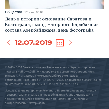
Общество
12 июл, 00:08
День в истории: основание Саратова и
Волгограда, выход Нагорного Карабаха из
состава Азербайджана, день фотографа
12.07.2019
© 2015 - 2026 Сетевое издание «Реальное время» Зарегистрировано
Федеральной службой по надзору в сфере связи, информационных
технологий и массовых коммуникаций (Роскомнадзор) –
регистрационный номер ЭЛ № ФС 77 - 79627 от 18 декабря 2020 г. (ранее
свидетельство Эл № ФС 77-59331 от 18 сентября 2014 г.)
Использование материалов Реального Времени разрешено только с
предварительного согласия правообладателей, упоминание сайта и
прямая гиперссылка обязательны при частичном или полном
воспроизведении материалов.