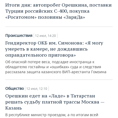
НЕФТЕХИМИЯ
Итоги дня: автопробег Орешкина, поставки
РОЗНИЧНАЯ ТОРГОВЛЯ
НОВОСТИ ТЕХНОЛОГИЙ
МЕРОПРИЯТИЯ
Турции российских С-400, покупка
НЕФТЬ
«Росатомом» половины «ЗаряДа»
ТРАНСПОРТ
IT
НОВОСТИ МЕРОПРИЯТИЙ
СПОРТ
ОПК
УСЛУГИ
МЕДИА
ВЫЕЗДНАЯ РЕДАКЦИЯ
НОВОСТИ СПОРТА
ОБЩЕСТВО
Происшествия
12 июл, 14:20
ЭНЕРГЕТИКА
Гендиректор ОКБ им. Симонова: «Я могу
ТЕЛЕКОММУНИКАЦИИ
БИЗНЕС-БРАНЧИ
ФУТБОЛ
НОВОСТИ ОБЩЕСТВА
ФОТОГАЛЕРЕЯ
умереть в камере, не дождавшись
оправдательного приговора»
ONLINE-КОНФЕРЕНЦИИ
ХОККЕЙ
ВЛАСТЬ
СЮЖЕТЫ
Об опасной потере веса, подсадке иностранца к
обладателю гостайны и «ошибках» суда и следствия
ОТКРЫТАЯ ЛЕКЦИЯ
БАСКЕТБОЛ
ИНФРАСТРУКТУРА
СПРАВОЧНИК
рассказала защита казанского ВИП-арестанта Гомзина
ВОЛЕЙБОЛ
ИСТОРИЯ
СПИСОК ПЕРСОН
ПОЛНАЯ ВЕРСИЯ
Общество
12 июл, 12:10
КИБЕРСПОРТ
КУЛЬТУРА
СПИСОК КОМПАНИЙ
Орешкин едет на «Ладе» в Татарстан
решать судьбу платной трассы Москва —
ФИГУРНОЕ КАТАНИЕ
МЕДИЦИНА
Казань
В республике министр проездом, а по итогам всей