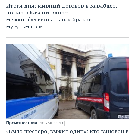
НЕФТЕХИМИЯ
Итоги дня: мирный договор в Карабахе,
РОЗНИЧНАЯ ТОРГОВЛЯ
НОВОСТИ ТЕХНОЛОГИЙ
МЕРОПРИЯТИЯ
пожар в Казани, запрет
НЕФТЬ
межконфессиональных браков
ТРАНСПОРТ
IT
НОВОСТИ МЕРОПРИЯТИЙ
СПОРТ
мусульманам
ОПК
УСЛУГИ
МЕДИА
ВЫЕЗДНАЯ РЕДАКЦИЯ
НОВОСТИ СПОРТА
ОБЩЕСТВО
ЭНЕРГЕТИКА
ТЕЛЕКОММУНИКАЦИИ
БИЗНЕС-БРАНЧИ
ФУТБОЛ
НОВОСТИ ОБЩЕСТВА
ФОТОГАЛЕРЕЯ
ONLINE-КОНФЕРЕНЦИИ
ХОККЕЙ
ВЛАСТЬ
СЮЖЕТЫ
ОТКРЫТАЯ ЛЕКЦИЯ
БАСКЕТБОЛ
ИНФРАСТРУКТУРА
СПРАВОЧНИК
ВОЛЕЙБОЛ
ИСТОРИЯ
СПИСОК ПЕРСОН
ПОЛНАЯ ВЕРСИЯ
КИБЕРСПОРТ
КУЛЬТУРА
СПИСОК КОМПАНИЙ
ФИГУРНОЕ КАТАНИЕ
МЕДИЦИНА
Происшествия
10 ноя, 11:40
«Было шестеро, выжил один»: кто виновен в