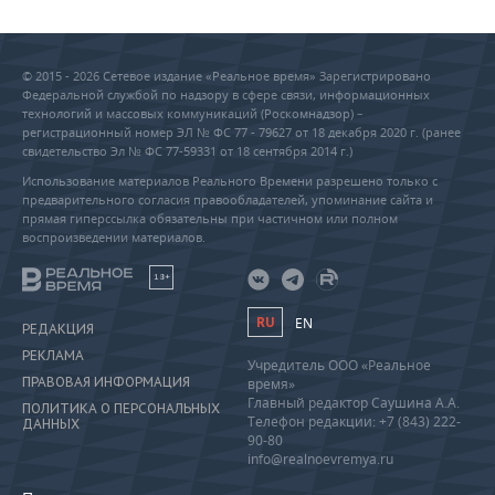
© 2015 - 2026 Сетевое издание «Реальное время» Зарегистрировано
Федеральной службой по надзору в сфере связи, информационных
технологий и массовых коммуникаций (Роскомнадзор) –
регистрационный номер ЭЛ № ФС 77 - 79627 от 18 декабря 2020 г. (ранее
свидетельство Эл № ФС 77-59331 от 18 сентября 2014 г.)
Использование материалов Реального Времени разрешено только с
предварительного согласия правообладателей, упоминание сайта и
прямая гиперссылка обязательны при частичном или полном
воспроизведении материалов.
18+
RU
EN
РЕДАКЦИЯ
РЕКЛАМА
Учредитель ООО «Реальное
ПРАВОВАЯ ИНФОРМАЦИЯ
время»
Главный редактор Саушина А.А.
ПОЛИТИКА О ПЕРСОНАЛЬНЫХ
Телефон редакции: +7 (843) 222-
ДАННЫХ
90-80
info@realnoevremya.ru