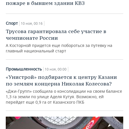
ВОДНЫЕ ВИДЫ СПОРТА
ОБРАЗОВАНИЕ
пожаре в бывшем здании КВЗ
ХОККЕЙ С МЯЧОМ
ПРОИСШЕСТВИЯ
Спорт
10 ноя, 00:16
Трусова гарантировала себе участие в
чемпионате России
А Косторной придется еще побороться за путевку на
главный национальный старт
Промышленность
10 ноя, 00:00
«Унистрой» подбирается к центру Казани
по землям концерна Николая Колесова?
«Джи-Групп» сообщила о консолидации на своем балансе
1,3 га земли по улице Аделя Кутуя. Возможно, ей
перейдет еще 0,9 га от Казанского ПКБ