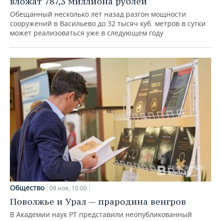
вложат 787,3 миллиона рублей
ВОДНЫЕ ВИДЫ СПОРТА
ОБРАЗОВАНИЕ
Обещанный несколько лет назад разгон мощности
сооружений в Васильево до 32 тысяч куб. метров в сутки
ХОККЕЙ С МЯЧОМ
ПРОИСШЕСТВИЯ
может реализоваться уже в следующем году
Общество
09 ноя, 10:00
Поволжье и Урал — прародина венгров
В Академии наук РТ представили неопубликованный