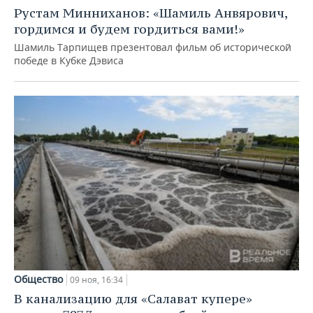
НЕФТЕХИМИЯ
Рустам Минниханов: «Шамиль Анвярович,
РОЗНИЧНАЯ ТОРГОВЛЯ
НОВОСТИ ТЕХНОЛОГИЙ
МЕРОПРИЯТИЯ
гордимся и будем гордиться вами!»
НЕФТЬ
Шамиль Тарпищев презентовал фильм об исторической
ТРАНСПОРТ
IT
НОВОСТИ МЕРОПРИЯТИЙ
СПОРТ
победе в Кубке Дэвиса
ОПК
УСЛУГИ
МЕДИА
ВЫЕЗДНАЯ РЕДАКЦИЯ
НОВОСТИ СПОРТА
ОБЩЕСТВО
ЭНЕРГЕТИКА
ТЕЛЕКОММУНИКАЦИИ
БИЗНЕС-БРАНЧИ
ФУТБОЛ
НОВОСТИ ОБЩЕСТВА
ФОТОГАЛЕРЕЯ
ONLINE-КОНФЕРЕНЦИИ
ХОККЕЙ
ВЛАСТЬ
СЮЖЕТЫ
ОТКРЫТАЯ ЛЕКЦИЯ
БАСКЕТБОЛ
ИНФРАСТРУКТУРА
СПРАВОЧНИК
ВОЛЕЙБОЛ
ИСТОРИЯ
СПИСОК ПЕРСОН
ПОЛНАЯ ВЕРСИЯ
КИБЕРСПОРТ
КУЛЬТУРА
СПИСОК КОМПАНИЙ
Общество
09 ноя, 16:34
ФИГУРНОЕ КАТАНИЕ
МЕДИЦИНА
В канализацию для «Салават купере»