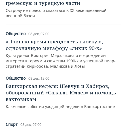
ВОДНЫЕ ВИДЫ СПОРТА
ОБРАЗОВАНИЕ
греческую и турецкую части
Острову не повезло оказаться в XX веке идеальной
ХОККЕЙ С МЯЧОМ
ПРОИСШЕСТВИЯ
военной базой
Общество
08 дек, 07:00
«Пришло время преодолеть плоскую,
однозначную метафору «лихих 90-х»
Культуролог Виктория Мерзлякова о возрождении
интереса к героям и сюжетам 1990-х и успешной пиар-
стратегии Киркорова, Маликова и Лозы
Общество
08 дек, 12:00
Башкирская неделя: Шевчук и Хабиров,
обворованный «Салават Юлаев» и помощь
вахтовикам
Ключевые события уходящей недели в Башкортостане
Спорт
08 дек, 07:00