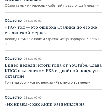
НЕФТЕХИМИЯ
Обзор самых интересных событий предстоящей недели
РОЗНИЧНАЯ ТОРГОВЛЯ
НОВОСТИ ТЕХНОЛОГИЙ
МЕРОПРИЯТИЯ
НЕФТЬ
ТРАНСПОРТ
IT
НОВОСТИ МЕРОПРИЯТИЙ
СПОРТ
Общество
08 дек, 07:00
ОПК
«1937 год — это ошибка Сталина по его же
УСЛУГИ
МЕДИА
ВЫЕЗДНАЯ РЕДАКЦИЯ
НОВОСТИ СПОРТА
ОБЩЕСТВО
сталинской мерке»
ЭНЕРГЕТИКА
Леонид Наумов о воле и страхах «отца народов». Часть 1-
ТЕЛЕКОММУНИКАЦИИ
БИЗНЕС-БРАНЧИ
ФУТБОЛ
НОВОСТИ ОБЩЕСТВА
ФОТОГАЛЕРЕЯ
я
ONLINE-КОНФЕРЕНЦИИ
ХОККЕЙ
ВЛАСТЬ
СЮЖЕТЫ
Общество
08 дек, 07:00
ОТКРЫТАЯ ЛЕКЦИЯ
БАСКЕТБОЛ
ИНФРАСТРУКТУРА
СПРАВОЧНИК
Видео недели: итоги года от YouTube, Слава
КПСС в казанском БКЗ и двойной нокдаун в
ВОЛЕЙБОЛ
ИСТОРИЯ
СПИСОК ПЕРСОН
ПОЛНАЯ ВЕРСИЯ
октагоне
Топ видеороликов по версии «Реального времени»
КИБЕРСПОРТ
КУЛЬТУРА
СПИСОК КОМПАНИЙ
ФИГУРНОЕ КАТАНИЕ
МЕДИЦИНА
Общество
08 дек, 07:00
«Их нравы»: как Кипр разделился на