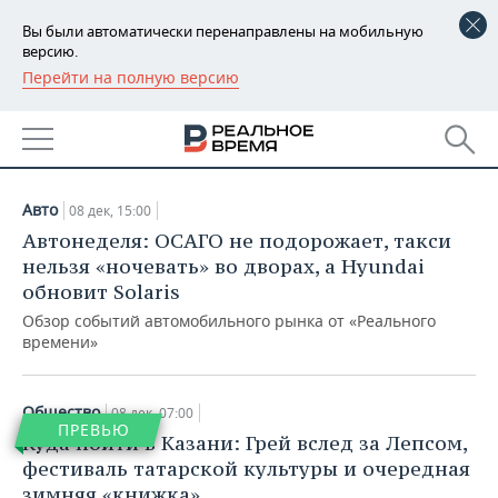
Вы были автоматически перенаправлены на мобильную
версию.
Перейти на полную версию
РЕГИОНЫ
АРХИВ СТАТЕЙ ЗА
БАШКОРТОСТАН
НОВОСТИ
08.12.2019
ТАТАРСТАН
АНАЛИТИКА
Авто
08 дек, 15:00
УДМУРТИЯ
НОВОСТИ АНАЛИТИКИ
ЭКОНОМИКА
Автонеделя: ОСАГО не подорожает, такси
нельзя «ночевать» во дворах, а Hyundai
ДЕКЛАРАЦИИ О ДОХОДАХ
НОВОСТИ ЭКОНОМИКИ
ПРОМЫШЛЕННОСТЬ
обновит Solaris
Обзор событий автомобильного рынка от «Реального
КОРОЛИ ГОСЗАКАЗА ПФО
ФИНАНСЫ
НОВОСТИ
НЕДВИЖИМОСТЬ
времени»
ПРОМЫШЛЕННОСТИ
ВУЗЫ ТАТАРСТАНА
БАНКИ
НОВОСТИ НЕДВИЖИМОСТИ
АВТО
АГРОПРОМ
Общество
08 дек, 07:00
ПРЕВЬЮ
КОМУ ПРИНАДЛЕЖАТ
БЮДЖЕТ
НОВОСТИ АВТО
БИЗНЕС
Куда пойти в Казани: Грей вслед за Лепсом,
ТОРГОВЫЕ ЦЕНТРЫ
МАШИНОСТРОЕНИЕ
фестиваль татарской культуры и очередная
ТАТАРСТАНА
ИНВЕСТИЦИИ
НОВОСТИ БИЗНЕСА
ТЕХНОЛОГИИ
зимняя «книжка»