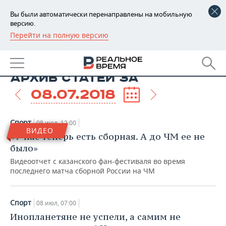
Вы были автоматически перенаправлены на мобильную
версию.
Перейти на полную версию
РЕГИОНЫ
БАШКОРТОСТАН
НОВОСТИ
АРХИВ СТАТЕЙ ЗА
ТАТАРСТАН
АНАЛИТИКА
08.07.2018
УДМУРТИЯ
НОВОСТИ АНАЛИТИКИ
ЭКОНОМИКА
Спорт
08 июл, 12:00
ДЕКЛАРАЦИИ О ДОХОДАХ
НОВОСТИ ЭКОНОМИКИ
ПРОМЫШЛЕННОСТЬ
ВИДЕО
«У нас теперь есть сборная. А до ЧМ ее не
было»
КОРОЛИ ГОСЗАКАЗА ПФО
ФИНАНСЫ
НОВОСТИ
НЕДВИЖИМОСТЬ
ПРОМЫШЛЕННОСТИ
Видеоотчет с казанского фан-фестиваля во время
последнего матча сборной России на ЧМ
ВУЗЫ ТАТАРСТАНА
БАНКИ
НОВОСТИ НЕДВИЖИМОСТИ
АВТО
АГРОПРОМ
КОМУ ПРИНАДЛЕЖАТ
БЮДЖЕТ
НОВОСТИ АВТО
БИЗНЕС
Спорт
08 июл, 07:00
ТОРГОВЫЕ ЦЕНТРЫ
МАШИНОСТРОЕНИЕ
ТАТАРСТАНА
Инопланетяне не успели, а самим не
ИНВЕСТИЦИИ
НОВОСТИ БИЗНЕСА
ТЕХНОЛОГИИ