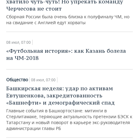
хватило чуть-чуть! Но упрекать команду
НЕФТЕХИМИЯ
Черчесова не стоит
РОЗНИЧНАЯ ТОРГОВЛЯ
НОВОСТИ ТЕХНОЛОГИЙ
МЕРОПРИЯТИЯ
НЕФТЬ
Сборная России была очень близка к полуфиналу ЧМ, но
на свидание с Англией едут хорваты
ТРАНСПОРТ
IT
НОВОСТИ МЕРОПРИЯТИЙ
СПОРТ
ОПК
УСЛУГИ
МЕДИА
ВЫЕЗДНАЯ РЕДАКЦИЯ
НОВОСТИ СПОРТА
ОБЩЕСТВО
08 июл, 07:00
ЭНЕРГЕТИКА
«Футбольная история»: как Казань болела
ТЕЛЕКОММУНИКАЦИИ
БИЗНЕС-БРАНЧИ
ФУТБОЛ
НОВОСТИ ОБЩЕСТВА
ФОТОГАЛЕРЕЯ
на ЧМ-2018
ONLINE-КОНФЕРЕНЦИИ
ХОККЕЙ
ВЛАСТЬ
СЮЖЕТЫ
Общество
08 июл, 07:00
ОТКРЫТАЯ ЛЕКЦИЯ
БАСКЕТБОЛ
ИНФРАСТРУКТУРА
СПРАВОЧНИК
Башкирская неделя: удар по активам
Евтушенкова, закредитованность
ВОЛЕЙБОЛ
ИСТОРИЯ
СПИСОК ПЕРСОН
ПОЛНАЯ ВЕРСИЯ
«Башнефти» и демографический спад
Главные события в Башкортостане: митинги в
КИБЕРСПОРТ
КУЛЬТУРА
СПИСОК КОМПАНИЙ
Стерлитамаке, теряющие актуальность претензии БЭСК к
Татарстану и новый поворот в карьере экс-руководителя
ФИГУРНОЕ КАТАНИЕ
МЕДИЦИНА
администрации главы РБ