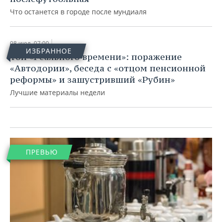
Что останется в городе после мундиаля
Общество
08 июл, 07:00
«У нас нет качественной
ИЗБРАННОЕ
Топ «Реального времени»: поражение
беллетристики: либо треш, мягкая
«Автодории», беседа с «отцом пенсионной
туалетная бумага, либо что-то
реформы» и зашустривший «Рубин»
заумное»
Лучшие материалы недели
08 июл, 07:00
ПРЕВЬЮ