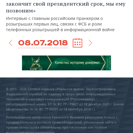
закончит свой президентский срок, мы ему
позвоним»
Интервью с главным российским пранкером о
розыгрышах первых лиц, связях с ФСБ и роли
телефонных розыгрышей в информационной войне
08.07.2018
© 2015 - 2026 Сетевое издание «Реальное время» Зарегистрировано
Федеральной службой по надзору в сфере связи, информационных
технологий и массовых коммуникаций (Роскомнадзор) –
регистрационный номер ЭЛ № ФС 77 - 79627 от 18 декабря 2020 г. (ранее
свидетельство Эл № ФС 77-59331 от 18 сентября 2014 г.)
Использование материалов Реального Времени разрешено только с
предварительного согласия правообладателей, упоминание сайта и
прямая гиперссылка обязательны при частичном или полном
воспроизведении материалов.