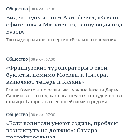
ВОДНЫЕ ВИДЫ СПОРТА
ОБРАЗОВАНИЕ
Общество
08 июл, 07:00
ХОККЕЙ С МЯЧОМ
ПРОИСШЕСТВИЯ
Видео недели: нога Акинфеева, «Казань
офигенна» и Матвиенко, танцующая под
Бузову
Топ видеороликов по версии «Реального времени»
Общество
08 июл, 07:00
«Французские туроператоры в свои
буклеты, помимо Москвы и Питера,
включают теперь и Казань»
Глава Комитета по развитию туризма Казани Дарья
Санникова — о том, как организуется сотрудничество
столицы Татарстана с европейскими городами
Общество
08 июл, 07:00
«Если водители умеют ездить, проблем
возникнуть не должно»: Самара
послефутбольная