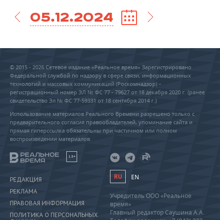
05.12.2024
© 2015 - 2026 Сетевое издание «Реальное время» Зарегистрировано
Федеральной службой по надзору в сфере связи, информационных
технологий и массовых коммуникаций (Роскомнадзор) –
регистрационный номер ЭЛ № ФС 77 - 79627 от 18 декабря 2020 г. (ранее
свидетельство Эл № ФС 77-59331 от 18 сентября 2014 г.)
Использование материалов Реального Времени разрешено только с
предварительного согласия правообладателей, упоминание сайта и
прямая гиперссылка обязательны при частичном или полном
воспроизведении материалов.
18+
RU
EN
РЕДАКЦИЯ
РЕКЛАМА
Учредитель ООО «Реальное
ПРАВОВАЯ ИНФОРМАЦИЯ
время»
Главный редактор Саушина А.А.
ПОЛИТИКА О ПЕРСОНАЛЬНЫХ