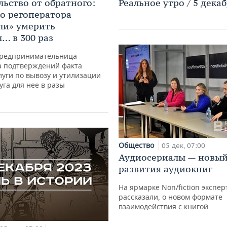
льство от обратного:
Реальное утро / 5 дека
о регоператора
ли» умерить
… в 300 раз
предпринимательница
а подтверждений факта
луги по вывозу и утилизации
уга для нее в разы
Общество
05 дек, 07:00
Аудиосериалы — новый
развития аудиокниг
На ярмарке Non/fiction экспе
рассказали, о новом формате
взаимодействия с книгой