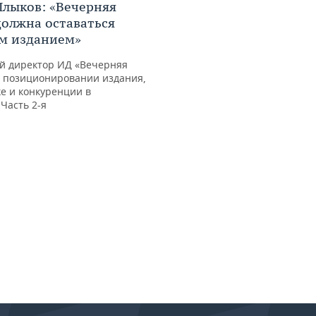
лыков: «Вечерняя
должна оставаться
м изданием»
й директор ИД «Вечерняя
о позиционировании издания,
е и конкуренции в
 Часть 2-я