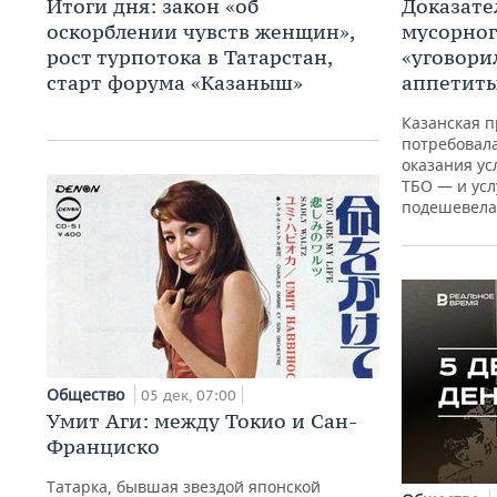
Итоги дня: закон «об
Доказате
оскорблении чувств женщин»,
мусорног
рост турпотока в Татарстан,
«уговори
старт форума «Казаныш»
аппетиты
Казанская 
потребовал
оказания ус
ТБО — и усл
подешевела
Общество
05 дек, 07:00
Умит Аги: между Токио и Сан-
Франциско
Татарка, бывшая звездой японской