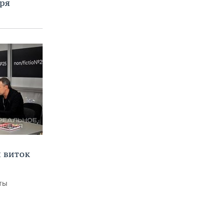
бря
 виток
рты