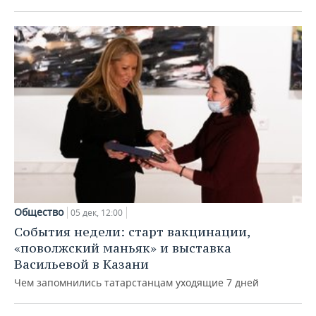
ВОДНЫЕ ВИДЫ СПОРТА
ОБРАЗОВАНИЕ
ХОККЕЙ С МЯЧОМ
ПРОИСШЕСТВИЯ
Общество
05 дек, 12:00
События недели: старт вакцинации,
«поволжский маньяк» и выставка
Васильевой в Казани
Чем запомнились татарстанцам уходящие 7 дней