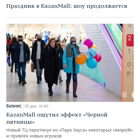
НЕФТЕХИМИЯ
Праздник в KazanMall: шоу продолжается
РОЗНИЧНАЯ ТОРГОВЛЯ
НОВОСТИ ТЕХНОЛОГИЙ
МЕРОПРИЯТИЯ
НЕФТЬ
ТРАНСПОРТ
IT
НОВОСТИ МЕРОПРИЯТИЙ
СПОРТ
ОПК
УСЛУГИ
МЕДИА
ВЫЕЗДНАЯ РЕДАКЦИЯ
НОВОСТИ СПОРТА
ОБЩЕСТВО
ЭНЕРГЕТИКА
ТЕЛЕКОММУНИКАЦИИ
БИЗНЕС-БРАНЧИ
ФУТБОЛ
НОВОСТИ ОБЩЕСТВА
ФОТОГАЛЕРЕЯ
ONLINE-КОНФЕРЕНЦИИ
ХОККЕЙ
ВЛАСТЬ
СЮЖЕТЫ
ОТКРЫТАЯ ЛЕКЦИЯ
БАСКЕТБОЛ
ИНФРАСТРУКТУРА
СПРАВОЧНИК
ВОЛЕЙБОЛ
ИСТОРИЯ
СПИСОК ПЕРСОН
ПОЛНАЯ ВЕРСИЯ
Бизнес
05 дек, 16:40
КИБЕРСПОРТ
КУЛЬТУРА
СПИСОК КОМПАНИЙ
KazanMall ощутил эффект «Черной
пятницы»
ФИГУРНОЕ КАТАНИЕ
МЕДИЦИНА
Новый ТЦ перетянул из «Парк Хауса» некоторых «якорей»
и привлек новых игроков