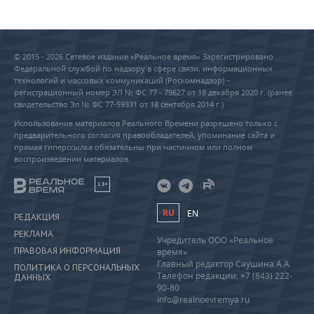
© 2015 - 2026 Сетевое издание «Реальное время» Зарегистрировано
Федеральной службой по надзору в сфере связи, информационных
технологий и массовых коммуникаций (Роскомнадзор) –
регистрационный номер ЭЛ № ФС 77 - 79627 от 18 декабря 2020 г. (ранее
свидетельство Эл № ФС 77-59331 от 18 сентября 2014 г.)
Использование материалов Реального Времени разрешено только с
предварительного согласия правообладателей, упоминание сайта и
прямая гиперссылка обязательны при частичном или полном
воспроизведении материалов.
18+
RU
EN
РЕДАКЦИЯ
РЕКЛАМА
Учредитель ООО «Реальное
ПРАВОВАЯ ИНФОРМАЦИЯ
время»
Главный редактор Саушина А.А.
ПОЛИТИКА О ПЕРСОНАЛЬНЫХ
Телефон редакции: +7 (843) 222-
ДАННЫХ
90-80
info@realnoevremya.ru