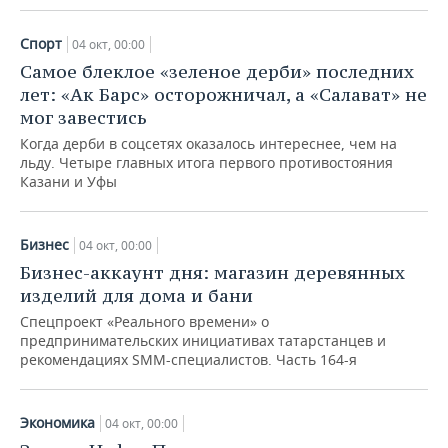
НЕФТЕХИМИЯ
РОЗНИЧНАЯ ТОРГОВЛЯ
НОВОСТИ ТЕХНОЛОГИЙ
МЕРОПРИЯТИЯ
Спорт
04 окт, 00:00
НЕФТЬ
Самое блеклое «зеленое дерби» последних
ТРАНСПОРТ
IT
НОВОСТИ МЕРОПРИЯТИЙ
СПОРТ
лет: «Ак Барс» осторожничал, а «Салават» не
ОПК
мог завестись
УСЛУГИ
МЕДИА
ВЫЕЗДНАЯ РЕДАКЦИЯ
НОВОСТИ СПОРТА
ОБЩЕСТВО
Когда дерби в соцсетях оказалось интереснее, чем на
ЭНЕРГЕТИКА
льду. Четыре главных итога первого противостояния
ТЕЛЕКОММУНИКАЦИИ
БИЗНЕС-БРАНЧИ
ФУТБОЛ
НОВОСТИ ОБЩЕСТВА
ФОТОГАЛЕРЕЯ
Казани и Уфы
ONLINE-КОНФЕРЕНЦИИ
ХОККЕЙ
ВЛАСТЬ
СЮЖЕТЫ
Бизнес
04 окт, 00:00
ОТКРЫТАЯ ЛЕКЦИЯ
БАСКЕТБОЛ
ИНФРАСТРУКТУРА
СПРАВОЧНИК
Бизнес-аккаунт дня: магазин деревянных
изделий для дома и бани
ВОЛЕЙБОЛ
ИСТОРИЯ
СПИСОК ПЕРСОН
ПОЛНАЯ ВЕРСИЯ
Спецпроект «Реального времени» о
предпринимательских инициативах татарстанцев и
КИБЕРСПОРТ
КУЛЬТУРА
СПИСОК КОМПАНИЙ
рекомендациях SMM-специалистов. Часть 164-я
ФИГУРНОЕ КАТАНИЕ
МЕДИЦИНА
Экономика
04 окт, 00:00