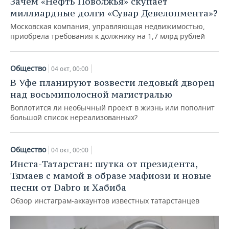
Зачем «Нефть Поволжья» скупает
ВОДНЫЕ ВИДЫ СПОРТА
ОБРАЗОВАНИЕ
миллиардные долги «Сувар Девелопмента»?
ХОККЕЙ С МЯЧОМ
ПРОИСШЕСТВИЯ
Московская компания, управляющая недвижимостью,
приобрела требования к должнику на 1,7 млрд рублей
Общество
04 окт, 00:00
В Уфе планируют возвести ледовый дворец
над восьмиполосной магистралью
Воплотится ли необычный проект в жизнь или пополнит
большой список нереализованных?
Общество
04 окт, 00:00
Инста-Татарстан: шутка от президента,
Тямаев с мамой в образе мафиози и новые
песни от Dabro и Хабиба
Обзор инстаграм-аккаунтов известных татарстанцев