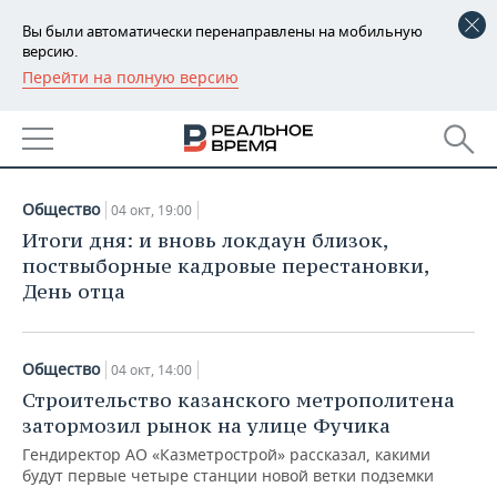
Вы были автоматически перенаправлены на мобильную
версию.
Перейти на полную версию
РЕГИОНЫ
АРХИВ СТАТЕЙ ЗА
БАШКОРТОСТАН
НОВОСТИ
04.10.2021
ТАТАРСТАН
АНАЛИТИКА
Общество
04 окт, 19:00
УДМУРТИЯ
НОВОСТИ АНАЛИТИКИ
ЭКОНОМИКА
Итоги дня: и вновь локдаун близок,
поствыборные кадровые перестановки,
ДЕКЛАРАЦИИ О ДОХОДАХ
НОВОСТИ ЭКОНОМИКИ
ПРОМЫШЛЕННОСТЬ
День отца
КОРОЛИ ГОСЗАКАЗА ПФО
ФИНАНСЫ
НОВОСТИ
НЕДВИЖИМОСТЬ
ПРОМЫШЛЕННОСТИ
Общество
04 окт, 14:00
ВУЗЫ ТАТАРСТАНА
БАНКИ
НОВОСТИ НЕДВИЖИМОСТИ
АВТО
Строительство казанского метрополитена
АГРОПРОМ
затормозил рынок на улице Фучика
КОМУ ПРИНАДЛЕЖАТ
БЮДЖЕТ
НОВОСТИ АВТО
БИЗНЕС
ТОРГОВЫЕ ЦЕНТРЫ
МАШИНОСТРОЕНИЕ
Гендиректор АО «Казметрострой» рассказал, какими
ТАТАРСТАНА
будут первые четыре станции новой ветки подземки
ИНВЕСТИЦИИ
НОВОСТИ БИЗНЕСА
ТЕХНОЛОГИИ