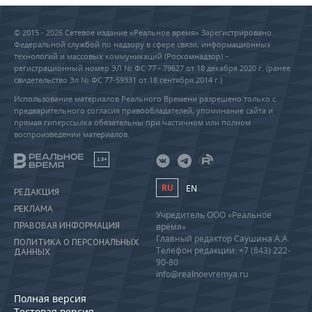
© 2015 - 2026 Сетевое издание «Реальное время» Зарегистрировано
Федеральной службой по надзору в сфере связи, информационных
технологий и массовых коммуникаций (Роскомнадзор) –
регистрационный номер ЭЛ № ФС 77 - 79627 от 18 декабря 2020 г. (ранее
свидетельство Эл № ФС 77-59331 от 18 сентября 2014 г.)
Использование материалов Реального Времени разрешено только с
предварительного согласия правообладателей, упоминание сайта и
прямая гиперссылка обязательны при частичном или полном
воспроизведении материалов.
18+
RU
EN
РЕДАКЦИЯ
РЕКЛАМА
Учредитель ООО «Реальное
ПРАВОВАЯ ИНФОРМАЦИЯ
время»
Главный редактор Саушина А.А.
ПОЛИТИКА О ПЕРСОНАЛЬНЫХ
Телефон редакции: +7 (843) 222-
ДАННЫХ
90-80
info@realnoevremya.ru
Полная версия
Тестовая версия