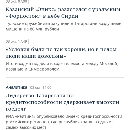
03 окт, 07:00
Казанский «Эникс» разлетелся с уральским
«Форпостом» в небе Сирии
Тульские оружейники закупили в Татарстане воздушные
мишени на 80 млн рублей
03 окт, 17:49
«Условия были не так хороши, но в целом
люди наши довольны»
Итоги хаджа подвели в ходе телемоста между Москвой,
Казанью и Симферополем
Аналитика
03 окт, 14:00
Лидерство Татарстана по
Спорт
кредитоспособности сдерживает высокий
госдолг
Десять лет без побед. Как «Ростов»
снова деклассировал ЦСКА со счетом
РИА «Рейтинг» опубликовало индекс кредитоспособности
2:0
российских регионов, где республика заняла одно из
самых высоких мест