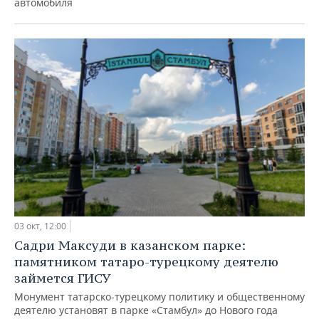
автомобиля
НЕФТЕХИМИЯ
РОЗНИЧНАЯ ТОРГОВЛЯ
НОВОСТИ ТЕХНОЛОГИЙ
МЕРОПРИЯТИЯ
НЕФТЬ
ТРАНСПОРТ
IT
НОВОСТИ МЕРОПРИЯТИЙ
СПОРТ
ОПК
УСЛУГИ
МЕДИА
ВЫЕЗДНАЯ РЕДАКЦИЯ
НОВОСТИ СПОРТА
ОБЩЕСТВО
ЭНЕРГЕТИКА
ТЕЛЕКОММУНИКАЦИИ
БИЗНЕС-БРАНЧИ
ФУТБОЛ
НОВОСТИ ОБЩЕСТВА
ФОТОГАЛЕРЕЯ
ONLINE-КОНФЕРЕНЦИИ
ХОККЕЙ
ВЛАСТЬ
СЮЖЕТЫ
ОТКРЫТАЯ ЛЕКЦИЯ
БАСКЕТБОЛ
ИНФРАСТРУКТУРА
СПРАВОЧНИК
ВОЛЕЙБОЛ
ИСТОРИЯ
СПИСОК ПЕРСОН
ПОЛНАЯ ВЕРСИЯ
03 окт, 12:00
Садри Максуди в казанском парке:
КИБЕРСПОРТ
КУЛЬТУРА
СПИСОК КОМПАНИЙ
памятником татаро-турецкому деятелю
займется ГИСУ
ФИГУРНОЕ КАТАНИЕ
МЕДИЦИНА
Монумент татарско-турецкому политику и общественному
деятелю установят в парке «Стамбул» до Нового года