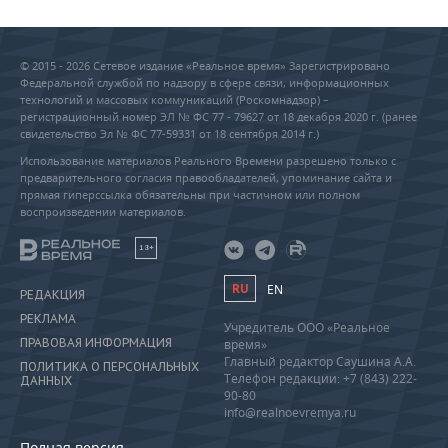
© 2015 - 2026 Сетевое издание «Реальное время» Зарегистрировано
Федеральной службой по надзору в сфере связи, информационных
технологий и массовых коммуникаций (Роскомнадзор) –
регистрационный номер ЭЛ № ФС 77 - 79627 от 18 декабря 2020 г. (ранее
свидетельство Эл № ФС 77-59331 от 18 сентября 2014 г.)
Использование материалов Реального Времени разрешено только с
предварительного согласия правообладателей, упоминание сайта и
прямая гиперссылка обязательны при частичном или полном
воспроизведении материалов.
18+
RU
EN
РЕДАКЦИЯ
РЕКЛАМА
Учредитель ООО «Реальное
ПРАВОВАЯ ИНФОРМАЦИЯ
время»
Главный редактор Саушина А.А.
ПОЛИТИКА О ПЕРСОНАЛЬНЫХ
Телефон редакции: +7 (843) 222-
ДАННЫХ
90-80
info@realnoevremya.ru
Полная версия