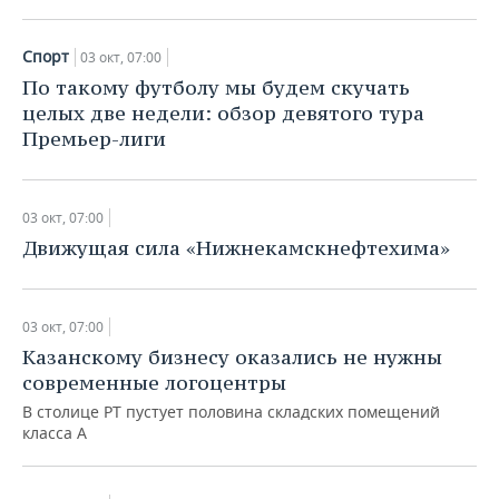
ВОДНЫЕ ВИДЫ СПОРТА
ОБРАЗОВАНИЕ
ХОККЕЙ С МЯЧОМ
ПРОИСШЕСТВИЯ
Спорт
03 окт, 07:00
По такому футболу мы будем скучать
целых две недели: обзор девятого тура
Премьер-лиги
03 окт, 07:00
Движущая сила «Нижнекамскнефтехима»
03 окт, 07:00
Казанскому бизнесу оказались не нужны
современные логоцентры
В столице РТ пустует половина складских помещений
класса А