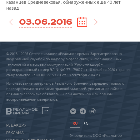
казанцев Средневековья, обнаруженных еще 40 лет
назад
03.06.2016
© 2015 - 2026 Сетевое издание «Реальное время» Зарегистрировано
Федеральной службой по надзору в сфере связи, информационных
технологий и массовых коммуникаций (Роскомнадзор) –
регистрационный номер ЭЛ № ФС 77 - 79627 от 18 декабря 2020 г. (ранее
свидетельство Эл № ФС 77-59331 от 18 сентября 2014 г.)
Использование материалов Реального Времени разрешено только с
предварительного согласия правообладателей, упоминание сайта и
прямая гиперссылка обязательны при частичном или полном
воспроизведении материалов.
18+
RU
EN
РЕДАКЦИЯ
РЕКЛАМА
Учредитель ООО «Реальное